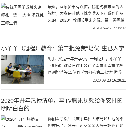
最近，画家贤丰有点忙，找他约稿求画的人
骤增，大多是冲他《桃李满天下》系列作品
来的。2020年教师节到来之际，带一卷画轴
拜访恩师，将典雅脱俗、寓意纯正的传统国
2020-09-25 14:08:07
画当
小丫丫（旭程）教育：第二批免费“培优”生已入学
9月，又是一年开学季，一周之后，小丫丫
（旭程）教育官微上公布了南雄市幸福里校
区刘智晧等11位同学为机构第二批“培优”学
生，将免费享受一年的课程全面提升以及对
2020-09-23 16:28:11
2020年开年热播清单，享TV腾讯视频给你安排的
明明白白的
你们看了没！《庆余年》大结局啦！范闲不
但救出了言冰云和海棠朵朵大醉一场还在北