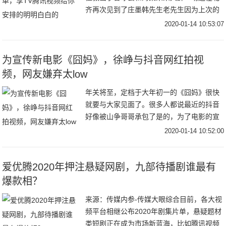
齐再次见到了庄墨韩先生老先生因为上次的
陷害耿耿于怀正在为范闲的诗集作释而上杉
2020-01-14 10:53:07
虎和沈重正面对上也终于为义父肖恩报仇一
切好似要完
为宣传新电影《囧妈》，徐峥与抖音网红拍视
频，网友嫌弃太low
年关将至，定档于大年初一的《囧妈》很快
就要与大家见面了。很多人都说最近的抖音
好像被山争哥哥承包了是的，为了电影的宣
传，徐峥都到抖音营业了，和很多抖音头部
2020-01-14 10:52:00
网红合拍了搞笑视频，收获了大波的关注和
流量。和毛
爱优腾2020年押注悬疑网剧，九部待播剧谁最有
爆款相？
来源：传媒内参-传媒大眼综合目前，各大视
频平台相继公布2020年剧集片单，悬疑题材
类短剧正在成为市场新蓝海，比如腾讯视频