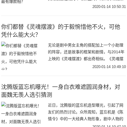
V视界大会公布了一部体量较小、仅16集的
2020-01-14 10:50:31
《摩天大楼》；爱奇艺发布的片单中，《沉
默
你们都替《灵魂摆渡》的于毅惋惜他不火，可他
凭什么能大火？
无论是剧中男女主角的搭配加上一个小助理
的阵容，还是故事的框架和剧情，与2014年
上映的《灵魂摆渡》都出奇相似。《灵魂摆
渡》中的九天玄女“王小娅”和作为“容器”的存
2020-01-14 10:49:10
在，记忆又被深埋的夏冬青相爱了；而《蓬
沈腾版蓝忘机曝光！一身白衣难遮圆润身材，对
面魏无羡人选引猜测
近日，沈腾版的蓝忘机造型曝光，引起了网
友们的热烈讨论。众所周知，蓝忘机是《陈
情令》中的一大经典人物形象，剧中人物的
形象及装扮都深受众人喜爱，模仿者更是比
2020-01-14 10:47:10