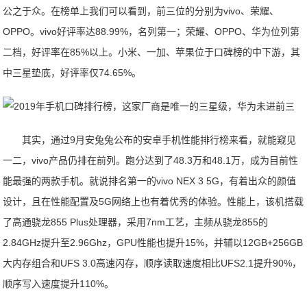
公之于众。在榜单上我们可以看到，前三位的分别为vivo、荣耀、
OPPO。vivo好评率达88.99%，名列第一；荣耀、OPPO、华为位列第
二档，好评率在85%以上。小米、一加、苹果位于口碑榜的中下游，其
中三星垫底，好评率仅74.65%。
其实，通过9月安兔兔公布的安卓手机性能排行榜来看，就能窥见
一二，vivo产品仍排在前列。跑分达到了48.3万和48.1万，成为目前性
能最强的两款手机。就说排名第一的vivo NEX 3 5G，有着出众的颜值
设计，且在性能配置及5G网络上也有着优秀的体验。性能上，该机搭载
了高通骁龙855 Plus处理器，采用7nm工艺，主频从骁龙855的
2.84GHz提升至2.96Ghz，GPU性能也提升15%，并辅以12GB+256GB
大内存组合和UFS 3.0高速闪存，顺序读取速度相比UFS2.1提升90%，
顺序写入速度提升110%。