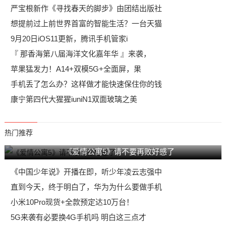
严宝根新作《寻找春天的脚步》由团结出版社
想提前过上前世界首富的智能生活？一台天猫
9月20日iOS11更新，腾讯手机管家i
『 那香海第八届海洋文化嘉年华 』来袭，
苹果猛发力！A14+双模5G+全面屏，果
手机丢了怎么办？这样做才能快速保住你的钱
康宁第四代大猩猩iuniN1双面玻璃之美
热门推荐
《爱情公寓5》请不要再败好感了
《中国少年说》开播在即，听少年凌云志强中
直到今天，终于明白了，华为为什么要做手机
小米10Pro现货+全款预定达10万台！
5G来袭有必要换4G手机吗 明白这三点才