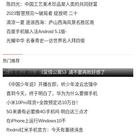
陈四光：中国工艺美术珍品是人类的共同财富
2023智慧预见～破局者 绽放吧 二十
清凉一夏 逐浪西海：庐山西海风景名胜区南
百度手机输入法Android 5.1版-
光耀中华 名垂青史—访世界名人拜四俊
热门推荐
《爱情公寓5》请不要再败好感了
《中国少年说》开播在即，听少年凌云志强中
直到今天，终于明白了，华为为什么要做手机
小米10Pro现货+全款预定达10万台！
5G来袭有必要换4G手机吗 明白这三点才
在iPhone上运行Windows10不
Redmi红米手机官方：今天有重磅消息