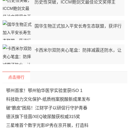
历史性突破，ICCM鲍剑文最佳论文奖得主
国华生物正式加入平安长寿生态联盟，获评行
卡西米尔双防夹心笔盒：防摔减震还防水，让
点击排行
鄂州首家！鄂州铂华医学实验室获ISO 1
科技助力文化保护-纸质档案脱酸新成果发布
破“脆皮”困局！江财学子以研促行守护青春
德沃旗下佳茵/XEQ玻尿酸获权威315奖
三星堆首个数字光影IP秀在京开展，打造科