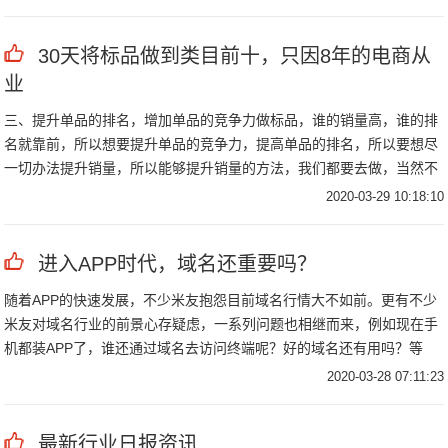
30天将标品做到类目前十，只因8年的电商从
业
三、提升单品的排名，增加单品的竞争力做标品，谁的销量高，谁的排
名就靠前，所以想要提升单品的竞争力，提高单品的排名，所以要想尽
一切办法提升销量，所以能够提升销量的方法，我们都要去做，当然不
可盲目去做，最简单的方法，就是跟着你竞品的推广方式去做，所以我
2020-03-29 10:18:10
们可以用软件分析出竞品的推广方式
进入APP时代，域名还重要吗？
随着APP的快速发展，不少米友抱怨目前域名行情大不如前。更有不少
米友对域名行业的前景心存疑虑，一系列问题也相继而来，例如现在手
机都装APP了，谁还通过域名去访问终端呢？好的域名还有用吗？等
等……那么，在域名价值被逐渐模糊化的今天，域名还有价值吗？
2020-03-28 07:11:23
最新行业日报资讯