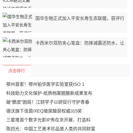
国华生物正式加入平安长寿生态联盟，获评行
卡西米尔双防夹心笔盒：防摔减震还防水，让
点击排行
鄂州首家！鄂州铂华医学实验室获ISO 1
科技助力文化保护-纸质档案脱酸新成果发布
破“脆皮”困局！江财学子以研促行守护青春
德沃旗下佳茵/XEQ玻尿酸获权威315奖
三星堆首个数字光影IP秀在京开展，打造科
陈四光：中国工艺美术珍品是人类的共同财富