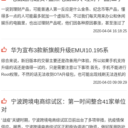
一说到理财产品，可能普通人第一反应是什么金条、纪念币等产品，懂
得多一点的人可能最多就加一个虚拟币。不过我们每天用来办公和休闲
娱乐的电脑里，也出过理财产品呢，他们因各种原因暴涨，甚至涨过了
原价很多倍。
2020-04-04 16:18:25
华为宣布3款新旗舰升级EMUI10.195系
综合来说，新旧版本的交替主要还是改善用户体验，所以如果手机支持
升级的话还是值得一试的，只是需要注意以下事项:首先，手机不能进行
Root权限，不然的话无法收到OTA升级包，也可能出现线刷无法连机的
情况;其次，备份好重要资料，防止在升级过程之中出现丢失，最好是另
2020-04-03 09:09:29
存在电脑或者云端;最后
宁波跨境电商综试区：第一时间整合41家单位
对
“战疫”关键时期，宁波跨境电商综试区日前出台了多项举措，抗疫情保
供应。据悉，宁波跨境电商综试区正积极协调进口物资，做好医用防护