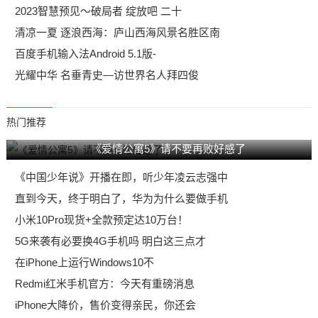
2023智慧预见～破局者 绽放吧 二十
清凉一夏 逐浪西海：庐山西海风景名胜区南
百度手机输入法Android 5.1版-
光耀中华 名垂青史—访世界名人拜四俊
热门推荐
《爱情公寓5》请不要再败好感了
《中国少年说》开播在即，听少年凌云志强中
直到今天，终于明白了，华为为什么要做手机
小米10Pro现货+全款预定达10万台！
5G来袭有必要换4G手机吗 明白这三点才
在iPhone上运行Windows10不
Redmi红米手机官方：今天有重磅消息
iPhone大降价，售价变得亲民，你还会