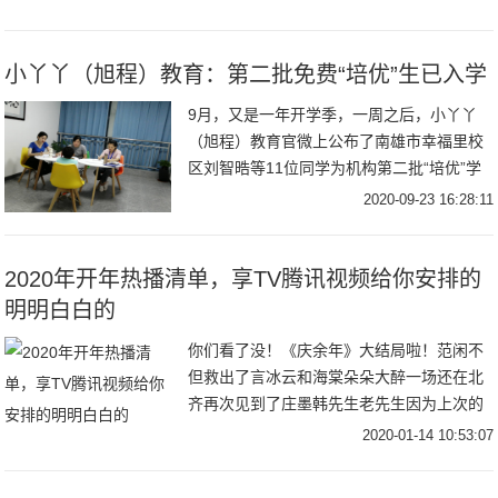
画当
小丫丫（旭程）教育：第二批免费“培优”生已入学
9月，又是一年开学季，一周之后，小丫丫
（旭程）教育官微上公布了南雄市幸福里校
区刘智晧等11位同学为机构第二批“培优”学
生，将免费享受一年的课程全面提升以及对
2020-09-23 16:28:11
2020年开年热播清单，享TV腾讯视频给你安排的
明明白白的
你们看了没！《庆余年》大结局啦！范闲不
但救出了言冰云和海棠朵朵大醉一场还在北
齐再次见到了庄墨韩先生老先生因为上次的
陷害耿耿于怀正在为范闲的诗集作释而上杉
2020-01-14 10:53:07
虎和沈重正面对上也终于为义父肖恩报仇一
切好似要完