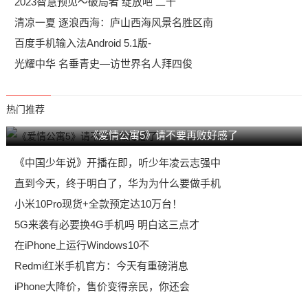
2023智慧预见～破局者 绽放吧 二十
清凉一夏 逐浪西海：庐山西海风景名胜区南
百度手机输入法Android 5.1版-
光耀中华 名垂青史—访世界名人拜四俊
热门推荐
《爱情公寓5》请不要再败好感了
《中国少年说》开播在即，听少年凌云志强中
直到今天，终于明白了，华为为什么要做手机
小米10Pro现货+全款预定达10万台！
5G来袭有必要换4G手机吗 明白这三点才
在iPhone上运行Windows10不
Redmi红米手机官方：今天有重磅消息
iPhone大降价，售价变得亲民，你还会