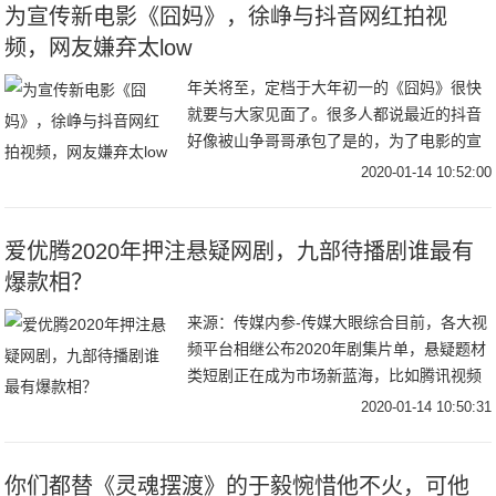
为宣传新电影《囧妈》，徐峥与抖音网红拍视
频，网友嫌弃太low
年关将至，定档于大年初一的《囧妈》很快
就要与大家见面了。很多人都说最近的抖音
好像被山争哥哥承包了是的，为了电影的宣
传，徐峥都到抖音营业了，和很多抖音头部
2020-01-14 10:52:00
网红合拍了搞笑视频，收获了大波的关注和
流量。和毛
爱优腾2020年押注悬疑网剧，九部待播剧谁最有
爆款相？
来源：传媒内参-传媒大眼综合目前，各大视
频平台相继公布2020年剧集片单，悬疑题材
类短剧正在成为市场新蓝海，比如腾讯视频
V视界大会公布了一部体量较小、仅16集的
2020-01-14 10:50:31
《摩天大楼》；爱奇艺发布的片单中，《沉
默
你们都替《灵魂摆渡》的于毅惋惜他不火，可他