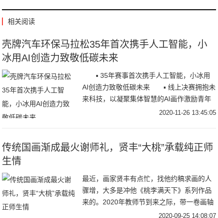
相关阅读
壳牌汽车环保马拉松35年首次携手人工智能，小
冰用AI创造力致敬低碳未来
▪ 35年赛事首次携手人工智能，小冰用
AI创造力致敬低碳未来 ▪ 线上决赛拥抱未
来科技，以凝聚集体智慧的AI画作激励青年
学子持续创新 11月25日，20
2020-11-26 13:45:05
传统国画渐成最火谢师礼，贤丰“大桃”承载纯正师
生情
最近，画家贤丰有点忙，找他约稿求画的人
骤增，大多是冲他《桃李满天下》系列作品
来的。2020年教师节到来之际，带一卷画轴
拜访恩师，将典雅脱俗、寓意纯正的传统国
2020-09-25 14:08:07