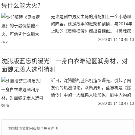
凭什么能大火？
无论是剧中男女主角的搭配加上一个小助理
的阵容，还是故事的框架和剧情，与2014年
上映的《灵魂摆渡》都出奇相似。《灵魂摆
渡》中的九天玄女“王小娅”和作为“容器”的存
2020-01-14 10:49:10
在，记忆又被深埋的夏冬青相爱了；而《蓬
沈腾版蓝忘机曝光！一身白衣难遮圆润身材，对
面魏无羡人选引猜测
近日，沈腾版的蓝忘机造型曝光，引起了网
友们的热烈讨论。众所周知，蓝忘机是《陈
情令》中的一大经典人物形象，剧中人物的
形象及装扮都深受众人喜爱，模仿者更是比
2020-01-14 10:47:10
比皆是。而喜剧演员沈腾向来喜欢逗笑，喜
欢模仿，因
中国城市文化网版权与免责声明：