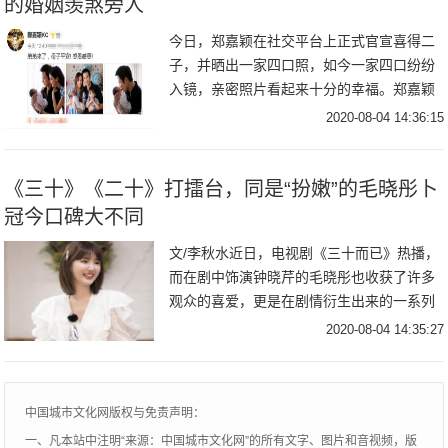
的婚姻羡煞旁人
今日，郑嘉颖在社交平台上正式官宣喜得二
子，并晒出一家四口照，如今一家四口纷纷
入镜，亲密照片看起来十分的幸福。郑嘉颖
的老婆是陈凯琳，年纪比自己小22岁，现在
2020-08-04 14:36:15
依旧年轻貌美。这一次郑嘉颖抱着儿子亲吻
额头，父
《三十》《二十》打擂台，同是“扮嫩”的毛晓彤卜
冠今口碑大不同
文/李秋水近日，电视剧《三十而已》热播，
而在剧中饰演钟晓芹的毛晓彤也收获了许多
观众的喜爱，更是在剧情衍生出来的一系列
话题下人气飙升，有望爆红。虽然在剧中的
2020-08-04 14:35:27
角色年龄不到三十岁，但已经年过三十的毛
晓彤在《
中国城市文化网版权与免责声明：
一、凡本站中注明“来源：中国城市文化网”的所有文字、图片和音视频，版