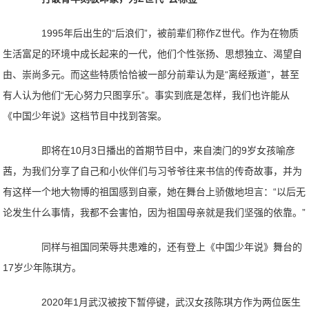
1995年后出生的“后浪们”，被前辈们称作Z世代。作为在物质
生活富足的环境中成长起来的一代，他们个性张扬、思想独立、渴望自
由、崇尚多元。而这些特质恰恰被一部分前辈认为是“离经叛道”，甚至
有人认为他们“无心努力只图享乐”。事实到底是怎样，我们也许能从
《中国少年说》这档节目中找到答案。
即将在10月3日播出的首期节目中，来自澳门的9岁女孩喻彦
茜，为我们分享了自己和小伙伴们与习爷爷往来书信的传奇故事，并为
有这样一个地大物博的祖国感到自豪，她在舞台上骄傲地坦言：“以后无
论发生什么事情，我都不会害怕，因为祖国母亲就是我们坚强的依靠。”
同样与祖国同荣辱共患难的，还有登上《中国少年说》舞台的
17岁少年陈琪方。
2020年1月武汉被按下暂停键，武汉女孩陈琪方作为两位医生