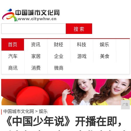
首页
资讯
财经
科技
娱乐
汽车
家居
企业
游戏
美食
商讯
消费
微商
广告
中国城市文化网
>
娱乐
《中国少年说》开播在即，