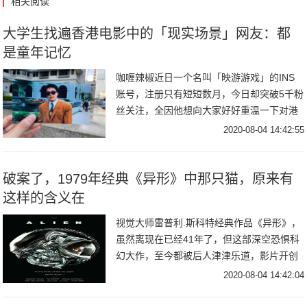
相关阅读
大学生找遍香港电影中的「现实场景」网友：都
是童年记忆
咖喱辣椒近日一个名叫「映游游戏」的INS
账号，注册只有短短数月，今日却突破5千粉
丝关注，全因他想向大家好好重温一下对港
产片的爱，由于形式有趣吸引到不少人关
2020-08-04 14:42:55
注。日前「映游旧戏」接受了香港媒体的访
问，并谈
破案了，1979年经典《异形》中那只猫，原来有
这样的含义在
视觉大师雷普利.斯科特经典作品《异形》，
虽然离现在已经41年了，但这部深空恐惧科
幻大作，至今都被后人津津乐道，影片开创
了恐惧科幻类型的先河，也让异形这样的外
2020-08-04 14:42:04
形恐怖生物得以闻名世界。其中当年影片上
映留下