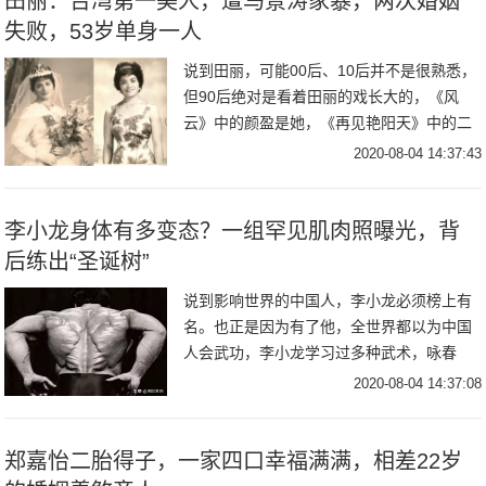
田丽：台湾第一美人，遭马景涛家暴，两次婚姻
失败，53岁单身一人
说到田丽，可能00后、10后并不是很熟悉，
但90后绝对是看着田丽的戏长大的，《风
云》中的颜盈是她，《再见艳阳天》中的二
姨太是她，《爱在春天》中的白牡丹也是
2020-08-04 14:37:43
她，《天涯明月刀》中的花白凤是她，《锦
绣未央》
​李小龙身体有多变态？一组罕见肌肉照曝光，背
后练出“圣诞树”
说到影响世界的中国人，李小龙必须榜上有
名。也正是因为有了他，全世界都以为中国
人会武功，李小龙学习过多种武术，咏春
拳、螳螂拳、少林拳等等。因为李小龙事迹
2020-08-04 14:37:08
世界皆知，所以我们今天不是主要讲李小
龙，而是说一说
郑嘉怡二胎得子，一家四口幸福满满，相差22岁