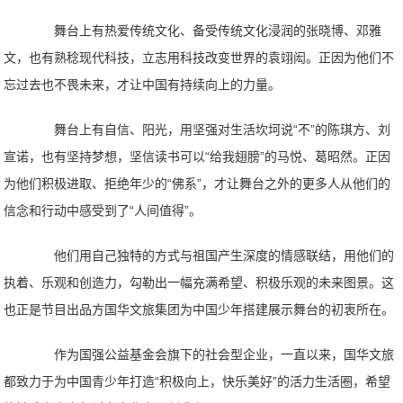
舞台上有热爱传统文化、备受传统文化浸润的张晓博、邓雅
文，也有熟稔现代科技，立志用科技改变世界的袁翊闳。正因为他们不
忘过去也不畏未来，才让中国有持续向上的力量。
舞台上有自信、阳光，用坚强对生活坎坷说“不”的陈琪方、刘
宣诺，也有坚持梦想，坚信读书可以“给我翅膀”的马悦、葛昭然。正因
为他们积极进取、拒绝年少的“佛系”，才让舞台之外的更多人从他们的
信念和行动中感受到了“人间值得”。
他们用自己独特的方式与祖国产生深度的情感联结，用他们的
执着、乐观和创造力，勾勒出一幅充满希望、积极乐观的未来图景。这
也正是节目出品方国华文旅集团为中国少年搭建展示舞台的初衷所在。
作为国强公益基金会旗下的社会型企业，一直以来，国华文旅
都致力于为中国青少年打造“积极向上，快乐美好”的活力生活圈，希望