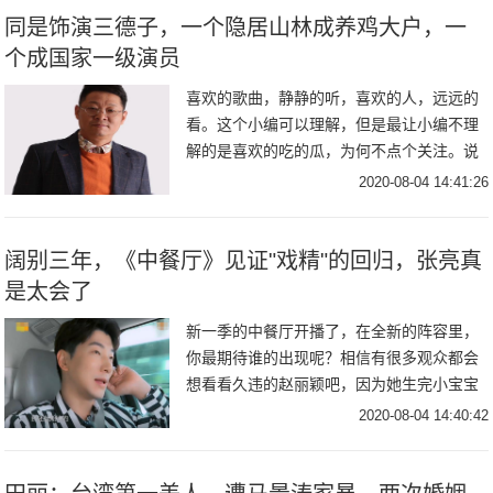
同是饰演三德子，一个隐居山林成养鸡大户，一
个成国家一级演员
喜欢的歌曲，静静的听，喜欢的人，远远的
看。这个小编可以理解，但是最让小编不理
解的是喜欢的吃的瓜，为何不点个关注。说
的就是你这个小可爱啦！好啦好啦，小编知
2020-08-04 14:41:26
道自己戏份有点多了，那我就先行退下了，
不打扰各位
阔别三年，《中餐厅》见证"戏精"的回归，张亮真
是太会了
新一季的中餐厅开播了，在全新的阵容里，
你最期待谁的出现呢？相信有很多观众都会
想看看久违的赵丽颖吧，因为她生完小宝宝
后就直接入组拍戏去了，还没时间和大家沟
2020-08-04 14:40:42
通呢，这么久不见，也不知道她是胖了瘦
了。不过也有