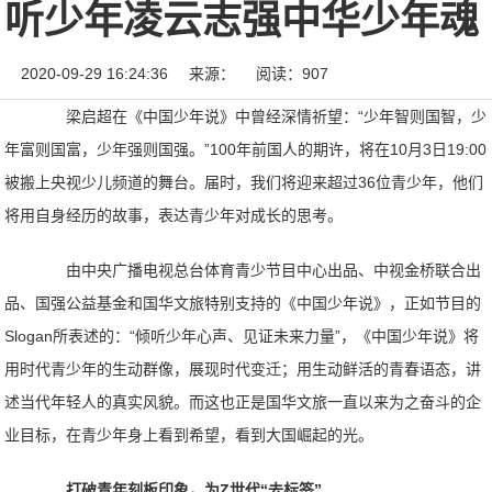
听少年凌云志强中华少年魂
2020-09-29 16:24:36
来源：
阅读：907
梁启超在《中国少年说》中曾经深情祈望：“少年智则国智，少
年富则国富，少年强则国强。”100年前国人的期许，将在10月3日19:00
被搬上央视少儿频道的舞台。届时，我们将迎来超过36位青少年，他们
将用自身经历的故事，表达青少年对成长的思考。
由中央广播电视总台体育青少节目中心出品、中视金桥联合出
品、国强公益基金和国华文旅特别支持的《中国少年说》，正如节目的
Slogan所表述的：“倾听少年心声、见证未来力量”，《中国少年说》将
用时代青少年的生动群像，展现时代变迁；用生动鲜活的青春语态，讲
述当代年轻人的真实风貌。而这也正是国华文旅一直以来为之奋斗的企
业目标，在青少年身上看到希望，看到大国崛起的光。
打破青年刻板印象，为Z世代“去标签”