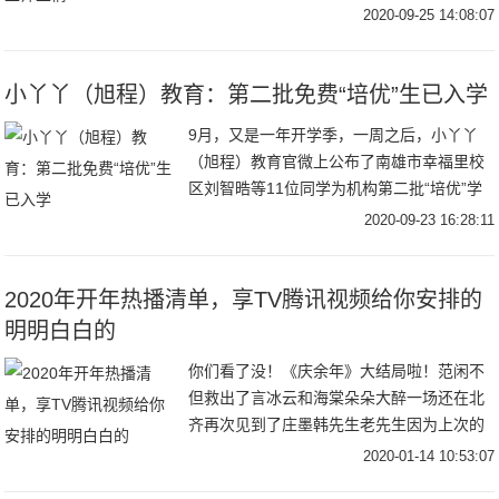
拜访恩师，将典雅脱俗、寓意纯正的传统国
2020-09-25 14:08:07
画当
小丫丫（旭程）教育：第二批免费“培优”生已入学
9月，又是一年开学季，一周之后，小丫丫
（旭程）教育官微上公布了南雄市幸福里校
区刘智晧等11位同学为机构第二批“培优”学
生，将免费享受一年的课程全面提升以及对
2020-09-23 16:28:11
2020年开年热播清单，享TV腾讯视频给你安排的
明明白白的
你们看了没！《庆余年》大结局啦！范闲不
但救出了言冰云和海棠朵朵大醉一场还在北
齐再次见到了庄墨韩先生老先生因为上次的
陷害耿耿于怀正在为范闲的诗集作释而上杉
2020-01-14 10:53:07
虎和沈重正面对上也终于为义父肖恩报仇一