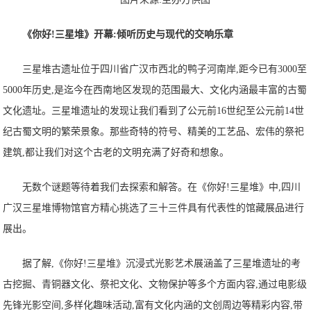
《你好!三星堆》
开幕
:
倾听历
史与现代的交响乐章
三星堆古遗址位于四川省广汉市西北的鸭子河南岸,距今已有3000至
5000年历史,是迄今在西南地区发现的范围最大、文化内涵最丰富的古蜀
文化遗址。三星堆遗址的发现让我们看到了公元前16世纪至公元前14世
纪古蜀文明的繁荣景象。那些奇特的符号、精美的工艺品、宏伟的祭祀
建筑,都让我们对这个古老的文明充满了好奇和想象。
无数个谜题等待着我们去探索和解答。在《你好!三星堆》中,四川
广汉三星堆博物馆官方精心挑选了三十三件具有代表性的馆藏展品进行
展出。
据了解,《你好!三星堆》沉浸式光影艺术展涵盖了三星堆遗址的考
古挖掘、青铜器文化、祭祀文化、文物保护等多个方面内容,通过电影级
先锋光影空间,多样化趣味活动,富有文化内涵的文创周边等精彩内容,带