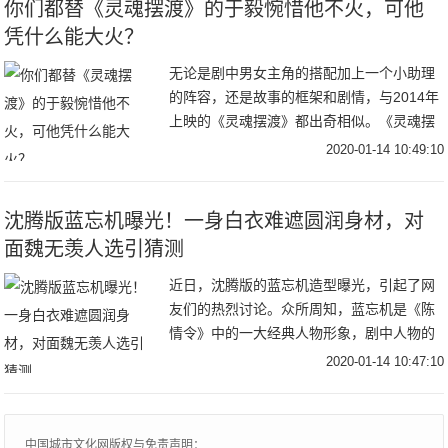
你们都替《灵魂摆渡》的于毅惋惜他不火，可他
凭什么能大火？
无论是剧中男女主角的搭配加上一个小助理
的阵容，还是故事的框架和剧情，与2014年
上映的《灵魂摆渡》都出奇相似。《灵魂摆
渡》中的九天玄女“王小娅”和作为“容器”的存
2020-01-14 10:49:10
在，记忆又被深埋的夏冬青相爱了；而《蓬
沈腾版蓝忘机曝光！一身白衣难遮圆润身材，对
面魏无羡人选引猜测
近日，沈腾版的蓝忘机造型曝光，引起了网
友们的热烈讨论。众所周知，蓝忘机是《陈
情令》中的一大经典人物形象，剧中人物的
形象及装扮都深受众人喜爱，模仿者更是比
2020-01-14 10:47:10
比皆是。而喜剧演员沈腾向来喜欢逗笑，喜
欢模仿，因
中国城市文化网版权与免责声明：