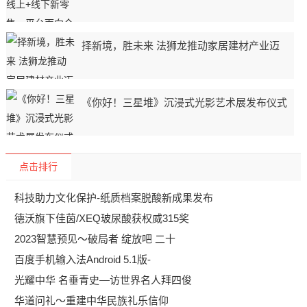
择新境，胜未来 法狮龙推动家居建材产业迈
《你好！三星堆》沉浸式光影艺术展发布仪式
点击排行
科技助力文化保护-纸质档案脱酸新成果发布
德沃旗下佳茵/XEQ玻尿酸获权威315奖
2023智慧预见～破局者 绽放吧 二十
百度手机输入法Android 5.1版-
光耀中华 名垂青史—访世界名人拜四俊
华道问礼～重建中华民族礼乐信仰