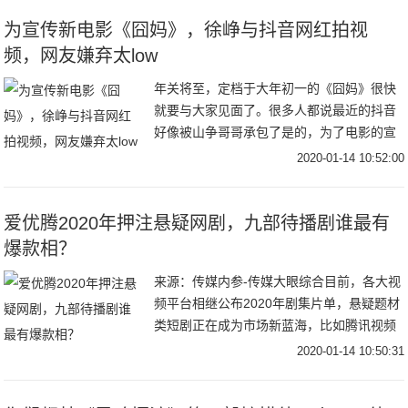
切好似要完
为宣传新电影《囧妈》，徐峥与抖音网红拍视
频，网友嫌弃太low
年关将至，定档于大年初一的《囧妈》很快
就要与大家见面了。很多人都说最近的抖音
好像被山争哥哥承包了是的，为了电影的宣
传，徐峥都到抖音营业了，和很多抖音头部
2020-01-14 10:52:00
网红合拍了搞笑视频，收获了大波的关注和
流量。和毛
爱优腾2020年押注悬疑网剧，九部待播剧谁最有
爆款相？
来源：传媒内参-传媒大眼综合目前，各大视
频平台相继公布2020年剧集片单，悬疑题材
类短剧正在成为市场新蓝海，比如腾讯视频
V视界大会公布了一部体量较小、仅16集的
2020-01-14 10:50:31
《摩天大楼》；爱奇艺发布的片单中，《沉
默