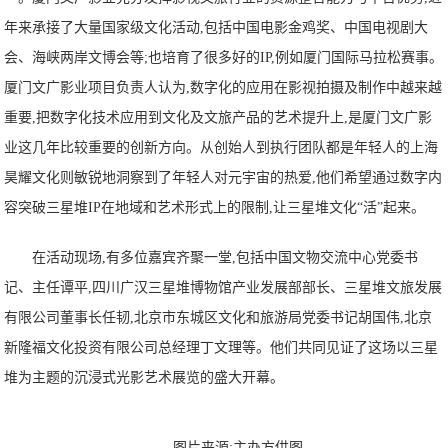
年来承接了大量国家级文化活动,包括中国电影金鸡奖、中国电视剧大
会、海峡两岸文博会等;也培育了很多好的IP,例如厦门国际马拉松赛事。
厦门文广影业项目负责人认为,数字化的应用在影视拍摄及制作中越来越
重要,把数字化技术应用到文化及文旅产品的艺术提升上,是厦门文广影
业这几年比较重要的创新方向。从创始人到执行团队都是年轻人的上海
昊耀文化则敏锐地洞察到了年轻人对元宇宙的热爱,他们希望通过数字内
容突破三星堆IP在地域和艺术形式上的限制,让三星堆文化“活”起来。
在活动现场,有多位嘉宾齐聚一堂,包括中国文物交流中心党委书
记、主任谭平,四川广汉三星堆博物馆产业发展部部长、三星堆文旅发展
有限公司董事长任韧,北京市东城区文化和旅游局党委书记胡国伟,北京
新隆福文化投资有限公司总经理丁文理等。他们共同见证了这场以三星
堆为主题的沉浸式光影艺术展览的盛大开幕。
图片来源:主办方供图