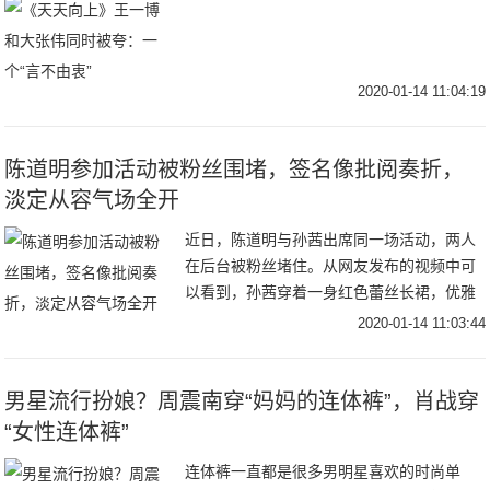
2020-01-14 11:04:19
陈道明参加活动被粉丝围堵，签名像批阅奏折，
淡定从容气场全开
近日，陈道明与孙茜出席同一场活动，两人
在后台被粉丝堵住。从网友发布的视频中可
以看到，孙茜穿着一身红色蕾丝长裙，优雅
又带着几分妩媚。本来美女明星更受欢迎，
2020-01-14 11:03:44
应该是粉丝们争相拍摄的对象。没想到孙茜
被冷落，孤
男星流行扮娘？周震南穿“妈妈的连体裤”，肖战穿
“女性连体裤”
连体裤一直都是很多男明星喜欢的时尚单