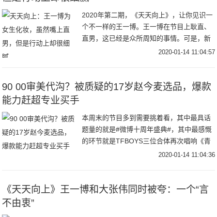
2020年第二期，《天天向上》，让你见识一
个不一样的王一博。王一博在节目上耿直、
直男，这已经是众所周知的事情。可是，新
的一期《天天向上》，你却发现这个耿直的
2020-01-14 11:04:57
大男孩，其实也有细腻的一面。再一次灵魂
出窍的
90 00审美代沟？被质疑的17岁赵今麦选品，爆款
能力赶超专业买手
本周末的节目多到需要挑着看，其中最具话
题量的就是#微博十周年盛典#，其中最感慨
的环节就是TFBOYS三位合体再次唱响《青
春修炼手册》的时候，他们都已经是出道6年
2020-01-14 11:04:36
的，十年之约已过大半。对于“时间”，再一
《天天向上》王一博和大张伟同时被夸：一个“言
不由衷”