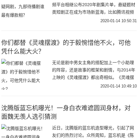
频平台相继公布2020年剧集片单，悬疑题材
类短剧正在成为市场新蓝海，比如腾讯视频
V视界大会公布了一部体量较小、仅16集的
2020-01-14 10:50:31
《摩天大楼》；爱奇艺发布的片单中，《沉
默
你们都替《灵魂摆渡》的于毅惋惜他不火，可他
凭什么能大火？
无论是剧中男女主角的搭配加上一个小助理
的阵容，还是故事的框架和剧情，与2014年
上映的《灵魂摆渡》都出奇相似。《灵魂摆
渡》中的九天玄女“王小娅”和作为“容器”的存
2020-01-14 10:49:10
在，记忆又被深埋的夏冬青相爱了；而《蓬
沈腾版蓝忘机曝光！一身白衣难遮圆润身材，对
面魏无羡人选引猜测
近日，沈腾版的蓝忘机造型曝光，引起了网
友们的热烈讨论。众所周知，蓝忘机是《陈