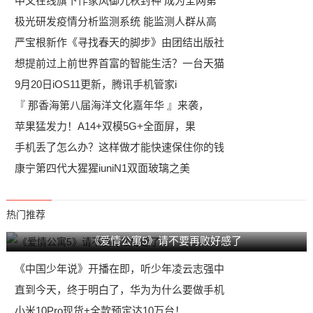
中文在线旗下作家风御九秋封神 成为全网第
极光研发疫情分析监测系统 能监测人群从高
严宝根新作《寻找春天的脚步》由团结出版社
想提前过上前世界首富的智能生活？一台天猫
9月20日iOS11更新，腾讯手机管家i
『 那香海第八届海洋文化嘉年华 』来袭，
苹果猛发力！A14+双模5G+全面屏，果
手机丢了怎么办？这样做才能快速保住你的钱
康宁第四代大猩猩iuniN1双面玻璃之美
热门推荐
《爱情公寓5》请不要再败好感了
《中国少年说》开播在即，听少年凌云志强中
直到今天，终于明白了，华为为什么要做手机
小米10Pro现货+全款预定达10万台！