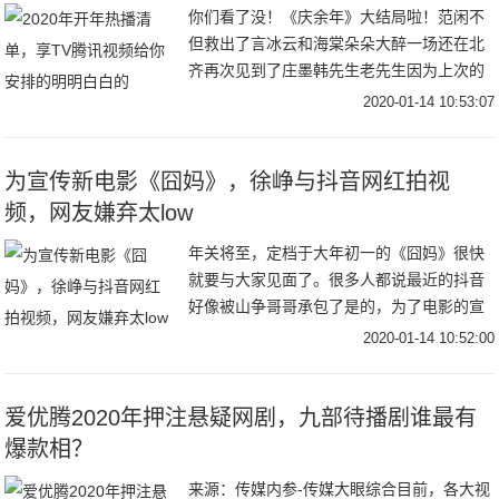
你们看了没！《庆余年》大结局啦！范闲不
但救出了言冰云和海棠朵朵大醉一场还在北
齐再次见到了庄墨韩先生老先生因为上次的
陷害耿耿于怀正在为范闲的诗集作释而上杉
2020-01-14 10:53:07
虎和沈重正面对上也终于为义父肖恩报仇一
切好似要完
为宣传新电影《囧妈》，徐峥与抖音网红拍视
频，网友嫌弃太low
年关将至，定档于大年初一的《囧妈》很快
就要与大家见面了。很多人都说最近的抖音
好像被山争哥哥承包了是的，为了电影的宣
传，徐峥都到抖音营业了，和很多抖音头部
2020-01-14 10:52:00
网红合拍了搞笑视频，收获了大波的关注和
流量。和毛
爱优腾2020年押注悬疑网剧，九部待播剧谁最有
爆款相？
来源：传媒内参-传媒大眼综合目前，各大视