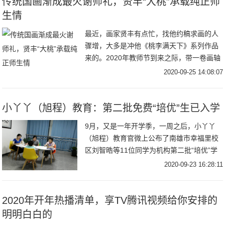
传统国画渐成最火谢师礼，贤丰“大桃”承载纯正师
生情
最近，画家贤丰有点忙，找他约稿求画的人
骤增，大多是冲他《桃李满天下》系列作品
来的。2020年教师节到来之际，带一卷画轴
拜访恩师，将典雅脱俗、寓意纯正的传统国
2020-09-25 14:08:07
画当
小丫丫（旭程）教育：第二批免费“培优”生已入学
9月，又是一年开学季，一周之后，小丫丫
（旭程）教育官微上公布了南雄市幸福里校
区刘智晧等11位同学为机构第二批“培优”学
生，将免费享受一年的课程全面提升以及对
2020-09-23 16:28:11
2020年开年热播清单，享TV腾讯视频给你安排的
明明白白的