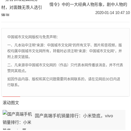
情令》中的一大经典人物形象，剧中人物的
形象及装扮都深受众人喜爱，模仿者更是比
2020-01-14 10:47:10
比皆是。而喜剧演员沈腾向来喜欢逗笑，喜
欢模仿，因
中国城市文化网版权与免责声明：
一、凡本站中注明“来源：中国城市文化网”的所有文字、图片和音视频，版
权均属中国城市文化网所有，转载时必须注明“来源：中国城市文化网”，并
附上原文链接。
二、凡来源非中国城市文化网的（作品）只代表本网传播该消息，并不代表
赞同其观点。
如因作品内容、版权和其它问题需要同本网联系的，请在见网后30日内进
行联系。
滚动图文
国产高端手机销量排行：小米垫底，vivo