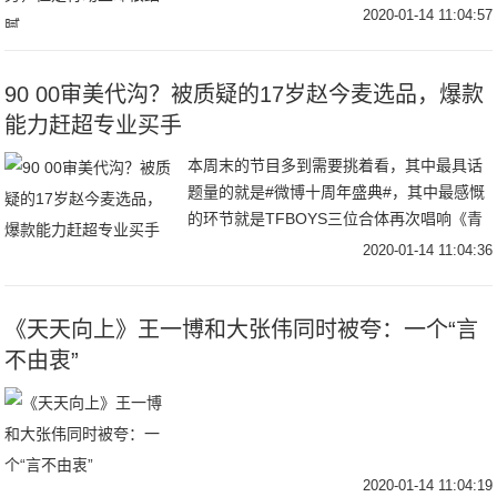
的一期《天天向上》，你却发现这个耿直的
2020-01-14 11:04:57
大男孩，其实也有细腻的一面。再一次灵魂
出窍的
90 00审美代沟？被质疑的17岁赵今麦选品，爆款
能力赶超专业买手
本周末的节目多到需要挑着看，其中最具话
题量的就是#微博十周年盛典#，其中最感慨
的环节就是TFBOYS三位合体再次唱响《青
春修炼手册》的时候，他们都已经是出道6年
2020-01-14 11:04:36
的，十年之约已过大半。对于“时间”，再一
《天天向上》王一博和大张伟同时被夸：一个“言
不由衷”
2020-01-14 11:04:19