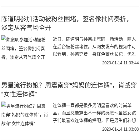
陈道明参加活动被粉丝围堵，签名像批阅奏折，
淡定从容气场全开
近日，陈道明与孙茜出席同一场活动，两人
在后台被粉丝堵住。从网友发布的视频中可
以看到，孙茜穿着一身红色蕾丝长裙，优雅
又带着几分妩媚。本来美女明星更受欢迎，
2020-01-14 11:03:44
应该是粉丝们争相拍摄的对象。没想到孙茜
被冷落，孤
男星流行扮娘？周震南穿“妈妈的连体裤”，肖战穿
“女性连体裤”
连体裤一直都是很多男明星喜欢的时尚单
品，而且总能穿出不一样的感觉～虽然女孩
子们最喜欢连体裤的搭配，但是男生们若想
成为时尚的弄潮儿，连体裤必不可少哦～如
2020-01-14 11:03:08
何把连体裤穿得和男明星一样干净帅气，今