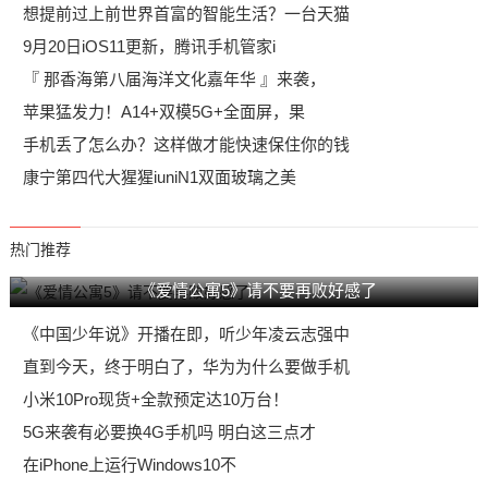
想提前过上前世界首富的智能生活？一台天猫
9月20日iOS11更新，腾讯手机管家i
『 那香海第八届海洋文化嘉年华 』来袭，
苹果猛发力！A14+双模5G+全面屏，果
手机丢了怎么办？这样做才能快速保住你的钱
康宁第四代大猩猩iuniN1双面玻璃之美
热门推荐
《爱情公寓5》请不要再败好感了
《中国少年说》开播在即，听少年凌云志强中
直到今天，终于明白了，华为为什么要做手机
小米10Pro现货+全款预定达10万台！
5G来袭有必要换4G手机吗 明白这三点才
在iPhone上运行Windows10不