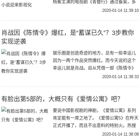
杨紫主演的电视剧《青簪行》通过备案，多
部小说如《你也有今天》《竹马微微甜》等
2020-01-14 11:39:10
迎来影视化。来源：传媒内参—传媒大
肖战因《陈情令》爆红，是“蓄谋已久”？3步教你
实现逆袭
娱乐圈是创造奇迹的地方，总有一些幸运儿
因为一两个作品突然爆红。而今天说的这个
幸运儿就是肖战。自从凭借一部《陈情令》
爆红后戏约不断，和当红花旦杨紫合拍都市
2020-01-14 11:38:33
情感剧《余生，请多指教》，据说这部剧在
拍摄期间的
有脸出第5部的，大概只有《爱情公寓》吧？
要说中国影视剧的神剧，《爱情公寓》系列
肯定能有一席之地了。《爱情公寓5》在昨天
正式开播了，而且不出意料的特别火。热搜
上了好几个，全网的播放数据亮眼，热度第
2020-01-14 11:38:08