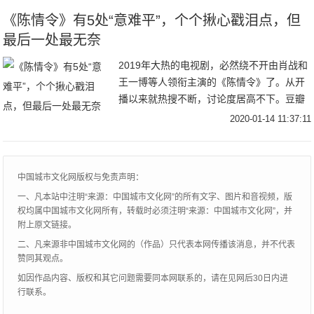
后，两人开
《陈情令》有5处“意难平”，个个揪心戳泪点，但
最后一处最无奈
2019年大热的电视剧，必然绕不开由肖战和
王一博等人领衔主演的《陈情令》了。从开
播以来就热搜不断，讨论度居高不下。豆瓣
评分从开播时的4.8分一路涨到8.2分，实力
2020-01-14 11:37:11
演绎了……什么叫“大型真香现场”，这部
中国城市文化网版权与免责声明：
一、凡本站中注明“来源：中国城市文化网”的所有文字、图片和音视频，版
权均属中国城市文化网所有，转载时必须注明“来源：中国城市文化网”，并
附上原文链接。
二、凡来源非中国城市文化网的（作品）只代表本网传播该消息，并不代表
赞同其观点。
如因作品内容、版权和其它问题需要同本网联系的，请在见网后30日内进
行联系。