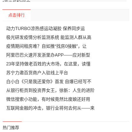
点击排行
动力TURBO凉热感运动凝胶 保养同步运
极光研发疫情分析监测系统 能监测人群从高
疫情期间租房难？自如推“找房0接触”，让
阿里巴巴火速开发浙里办APP——应对新型
23年坚持做老百姓的大市场，在这里，读懂
苏宁力邀百货商户入驻线上平台
白小白《只是我还爱你》首发 自爆已经写不
从银行柜员到投资界女王，徐新：人生的进阶
微信搜索小功能，有时候竟然比度娘还好用
互联网金融的冲击，银行业将何去何从——来
热门推荐