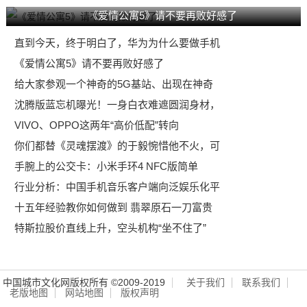
《爱情公寓5》请不要再败好感了
直到今天，终于明白了，华为为什么要做手机
《爱情公寓5》请不要再败好感了
给大家参观一个神奇的5G基站、出现在神奇
沈腾版蓝忘机曝光！一身白衣难遮圆润身材，
VIVO、OPPO这两年“高价低配”转向
你们都替《灵魂摆渡》的于毅惋惜他不火，可
手腕上的公交卡：小米手环4 NFC版简单
行业分析：中国手机音乐客户端向泛娱乐化平
十五年经验教你如何做到 翡翠原石一刀富贵
特斯拉股价直线上升，空头机构“坐不住了”
中国城市文化网版权所有 ©2009-2019
关于我们
联系我们
老版地图
网站地图
版权声明