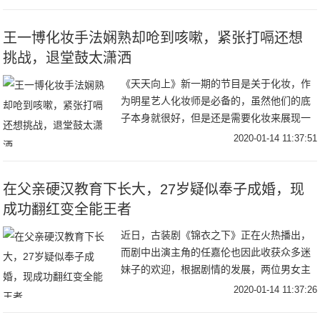
一。这种感觉甚至超过了《庆余年》，真的
挺绝的。
王一博化妆手法娴熟却呛到咳嗽，紧张打嗝还想
挑战，退堂鼓太潇洒
《天天向上》新一期的节目是关于化妆，作
为明星艺人化妆师是必备的，虽然他们的底
子本身就很好，但是还是需要化妆来展现一
个精致的自己。王一博在帮嘉宾化妆的过程
2020-01-14 11:37:51
中，嘉宾看到他很娴熟的抖粉手法，还夸了
他两句，耿
在父亲硬汉教育下长大，27岁疑似奉子成婚，现
成功翻红变全能王者
近日，古装剧《锦衣之下》正在火热播出，
而剧中出演主角的任嘉伦也因此收获众多迷
妹子的欢迎，根据剧情的发展，两位男女主
角已经开始从日常互怼的模式向虐狗撒花的
2020-01-14 11:37:26
模式方向发展。任嘉伦出演的陆绎中毒受伤