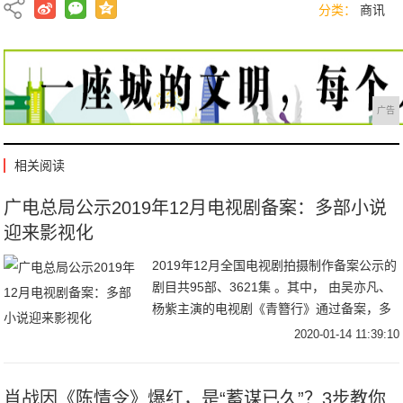
分类：
商讯
广告
相关阅读
广电总局公示2019年12月电视剧备案：多部小说
迎来影视化
2019年12月全国电视剧拍摄制作备案公示的
剧目共95部、3621集 。其中， 由吴亦凡、
杨紫主演的电视剧《青簪行》通过备案，多
部小说如《你也有今天》《竹马微微甜》等
2020-01-14 11:39:10
迎来影视化。来源：传媒内参—传媒大
肖战因《陈情令》爆红，是“蓄谋已久”？3步教你