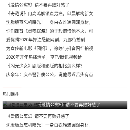
《爱情公寓5》请不要再败好感了
《奇葩说》冉高鸣解锁直男癌，邱晨解构新女
沈腾版蓝忘机曝光！一身白衣难遮圆润身材，
你们都替《灵魂摆渡》的于毅惋惜他不火，可
爱优腾2020年押注悬疑网剧，九部待播剧
为宣传新电影《囧妈》，徐峥与抖音网红拍视
2020年开年热播清单，享TV腾讯视频给
《闪光少女》剧版和影版的相比怎么样？
庆余年：庆帝警告侯公公，说他最近舌头有点
热门推荐
《爱情公寓5》请不要再败好感了
《爱情公寓5》请不要再败好感了
沈腾版蓝忘机曝光！一身白衣难遮圆润身材，