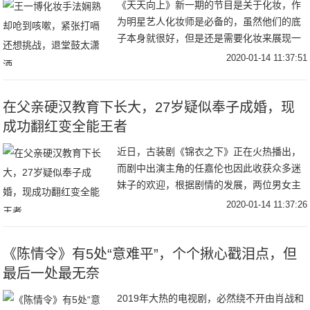
《天天向上》新一期的节目是关于化妆，作
为明星艺人化妆师是必备的，虽然他们的底
子本身就很好，但是还是需要化妆来展现一
个精致的自己。王一博在帮嘉宾化妆的过程
2020-01-14 11:37:51
中，嘉宾看到他很娴熟的抖粉手法，还夸了
他两句，耿
在父亲硬汉教育下长大，27岁疑似奉子成婚，现
成功翻红变全能王者
近日，古装剧《锦衣之下》正在火热播出，
而剧中出演主角的任嘉伦也因此收获众多迷
妹子的欢迎，根据剧情的发展，两位男女主
角已经开始从日常互怼的模式向虐狗撒花的
2020-01-14 11:37:26
模式方向发展。任嘉伦出演的陆绎中毒受伤
后，两人开
《陈情令》有5处“意难平”，个个揪心戳泪点，但
最后一处最无奈
2019年大热的电视剧，必然绕不开由肖战和