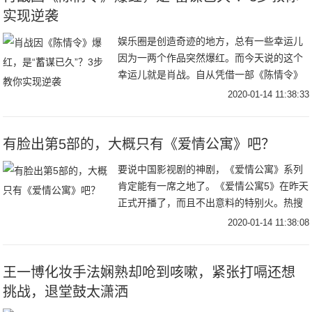
实现逆袭
娱乐圈是创造奇迹的地方，总有一些幸运儿
因为一两个作品突然爆红。而今天说的这个
幸运儿就是肖战。自从凭借一部《陈情令》
爆红后戏约不断，和当红花旦杨紫合拍都市
2020-01-14 11:38:33
情感剧《余生，请多指教》，据说这部剧在
拍摄期间的
有脸出第5部的，大概只有《爱情公寓》吧？
要说中国影视剧的神剧，《爱情公寓》系列
肯定能有一席之地了。《爱情公寓5》在昨天
正式开播了，而且不出意料的特别火。热搜
上了好几个，全网的播放数据亮眼，热度第
2020-01-14 11:38:08
一。这种感觉甚至超过了《庆余年》，真的
挺绝的。
王一博化妆手法娴熟却呛到咳嗽，紧张打嗝还想
挑战，退堂鼓太潇洒