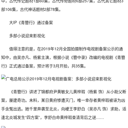
中，古代传记题材1部60集，古代传奇题材6部257集，古代其它题材3
部106集，古代神话题材2部78集。
大IP《青簪行》通过备案
多部小说迎来影视化
值得注意的是，在2019年12月全国拍摄制作电视剧备案公示的通
知中，由吴亦凡、杨紫主演，根据小说《簪中录》改编的电视剧《青簪
行》正式通过备案，预计将于3月开拍，共35集。
《青簪行》讲述了锦都府尹黄敏女儿黄梓瑕（杨紫 饰）从小助父断
案，屡建奇功。未料，某日黄府惨遭灭门，唯一幸存者黄梓瑕被诬为凶
手含冤出逃。她千里奔袭至北炎，向巙王李舒白（吴亦凡 饰）求助，适
逢北炎城发生“四方案”，李舒白命黄梓瑕查清背后之谜……