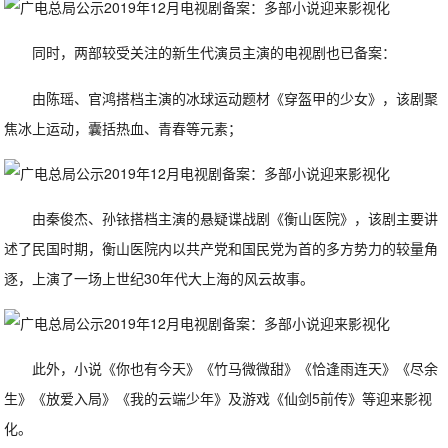
同时，两部较受关注的新生代演员主演的电视剧也已备案：
由陈瑶、官鸿搭档主演的冰球运动题材《穿盔甲的少女》，该剧聚
焦冰上运动，囊括热血、青春等元素；
由秦俊杰、孙铱搭档主演的悬疑谍战剧《衡山医院》，该剧主要讲
述了民国时期，衡山医院内以共产党和国民党为首的多方势力的较量角
逐，上演了一场上世纪30年代大上海的风云故事。
此外，小说《你也有今天》《竹马微微甜》《恰逢雨连天》《尽余
生》《放爱入局》《我的云端少年》及游戏《仙剑5前传》等迎来影视
化。