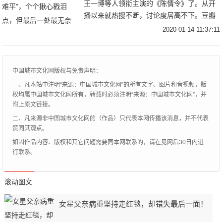
王一博等人领衔主演的《陈情令》了。从开
播以来就热搜不断，讨论度居高不下。豆瓣
评分从开播时的4.8分一路涨到8.2分，实力
2020-01-14 11:37:11
演绎了……什么叫“大型真香现场”，这部
中国城市文化网版权与免责声明：
一、凡本站中注明“来源：中国城市文化网”的所有文字、图片和音视频，版
权均属中国城市文化网所有，转载时必须注明“来源：中国城市文化网”，并
附上原文链接。
二、凡来源非中国城市文化网的（作品）只代表本网传播该消息，并不代表
赞同其观点。
如因作品内容、版权和其它问题需要同本网联系的，请在见网后30日内进
行联系。
滚动图文
女星父亲病重坚持走红毯，却错失最后一面！