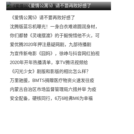
《爱情公寓5》请不要再败好感了
《爱情公寓5》请不要再败好感了
沈腾版蓝忘机曝光！一身白衣难遮圆润身材，
你们都替《灵魂摆渡》的于毅惋惜他不火，可
爱优腾2020年押注悬疑网剧，九部待播剧
为宣传新电影《囧妈》，徐峥与抖音网红拍视
2020年开年热播清单，享TV腾讯视频给
《闪光少女》剧版和影版的相比怎么样？
万里驰援，BMTS捐赠医疗物资火速发往疫
内蒙古自治区市场监督管理局六措并举 为疫
安全配备，硬核同行，6万6哈弗M6为幸福