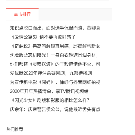
点击排行
知识点脱口而出，面对选手侃侃而谈，董卿真
《爱情公寓5》请不要再败好感了
《奇葩说》冉高鸣解锁直男癌，邱晨解构新女
沈腾版蓝忘机曝光！一身白衣难遮圆润身材，
你们都替《灵魂摆渡》的于毅惋惜他不火，可
爱优腾2020年押注悬疑网剧，九部待播剧
为宣传新电影《囧妈》，徐峥与抖音网红拍视
2020年开年热播清单，享TV腾讯视频给
《闪光少女》剧版和影版的相比怎么样？
庆余年：庆帝警告侯公公，说他最近舌头有点
热门推荐