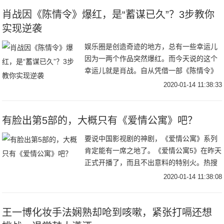
肖战因《陈情令》爆红，是“蓄谋已久”？3步教你
实现逆袭
娱乐圈是创造奇迹的地方，总有一些幸运儿
因为一两个作品突然爆红。而今天说的这个
幸运儿就是肖战。自从凭借一部《陈情令》
爆红后戏约不断，和当红花旦杨紫合拍都市
2020-01-14 11:38:33
情感剧《余生，请多指教》，据说这部剧在
拍摄期间的
有脸出第5部的，大概只有《爱情公寓》吧？
要说中国影视剧的神剧，《爱情公寓》系列
肯定能有一席之地了。《爱情公寓5》在昨天
正式开播了，而且不出意料的特别火。热搜
上了好几个，全网的播放数据亮眼，热度第
2020-01-14 11:38:08
一。这种感觉甚至超过了《庆余年》，真的
挺绝的。
王一博化妆手法娴熟却呛到咳嗽，紧张打嗝还想