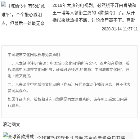
2019年大热的电视剧，必然绕不开由肖战和
王一博等人领衔主演的《陈情令》了。从开
播以来就热搜不断，讨论度居高不下。豆瓣
评分从开播时的4.8分一路涨到8.2分，实力
2020-01-14 11:37:11
演绎了……什么叫“大型真香现场”，这部
中国城市文化网版权与免责声明：
一、凡本站中注明“来源：中国城市文化网”的所有文字、图片和音视频，版
权均属中国城市文化网所有，转载时必须注明“来源：中国城市文化网”，并
附上原文链接。
二、凡来源非中国城市文化网的（作品）只代表本网传播该消息，并不代表
赞同其观点。
如因作品内容、版权和其它问题需要同本网联系的，请在见网后30日内进
行联系。
滚动图文
全球首款搭载北斗导航芯片的手机今日开售，