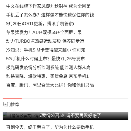
中文在线旗下作家风御九秋封神 成为全网第
手机丢了怎么办？这样做才能快速保住你的钱
9月20日iOS11更新，腾讯手机管家i
苹果猛发力！A14+双模5G+全面屏，果
动力TURBO凉热感运动凝胶 保养同步运
冷知识：手机SIM卡变得越来越小 你可知
5G手机什么时候上市？最快7月26号发布
极光研发疫情分析监测系统 能监测人群从高
秒杀直降、爆款特惠、买赠免息 京东手机1
百度、腾讯、阿里食堂大比拼！你和他们只隔
热门推荐
《爱情公寓5》请不要再败好感了
直到今天，终于明白了，华为为什么要做手机