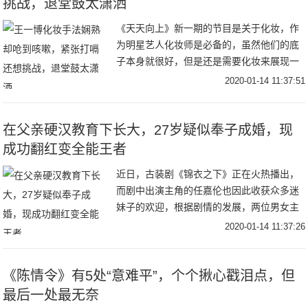
挑战，退堂鼓太潇洒
《天天向上》新一期的节目是关于化妆，作
为明星艺人化妆师是必备的，虽然他们的底
子本身就很好，但是还是需要化妆来展现一
个精致的自己。王一博在帮嘉宾化妆的过程
2020-01-14 11:37:51
中，嘉宾看到他很娴熟的抖粉手法，还夸了
他两句，耿
在父亲硬汉教育下长大，27岁疑似奉子成婚，现
成功翻红变全能王者
近日，古装剧《锦衣之下》正在火热播出，
而剧中出演主角的任嘉伦也因此收获众多迷
妹子的欢迎，根据剧情的发展，两位男女主
角已经开始从日常互怼的模式向虐狗撒花的
2020-01-14 11:37:26
模式方向发展。任嘉伦出演的陆绎中毒受伤
后，两人开
《陈情令》有5处“意难平”，个个揪心戳泪点，但
最后一处最无奈