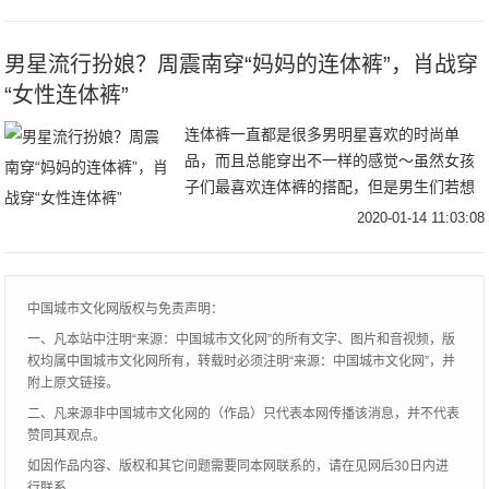
应该是粉丝们争相拍摄的对象。没想到孙茜
被冷落，孤
男星流行扮娘？周震南穿“妈妈的连体裤”，肖战穿
“女性连体裤”
连体裤一直都是很多男明星喜欢的时尚单
品，而且总能穿出不一样的感觉～虽然女孩
子们最喜欢连体裤的搭配，但是男生们若想
成为时尚的弄潮儿，连体裤必不可少哦～如
2020-01-14 11:03:08
何把连体裤穿得和男明星一样干净帅气，今
天街头君就来
中国城市文化网版权与免责声明：
一、凡本站中注明“来源：中国城市文化网”的所有文字、图片和音视频，版
权均属中国城市文化网所有，转载时必须注明“来源：中国城市文化网”，并
附上原文链接。
二、凡来源非中国城市文化网的（作品）只代表本网传播该消息，并不代表
赞同其观点。
如因作品内容、版权和其它问题需要同本网联系的，请在见网后30日内进
行联系。