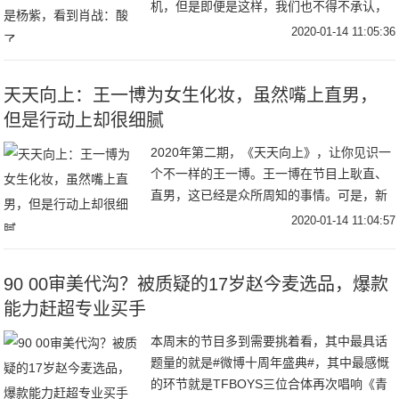
机，但是即便是这样，我们也不得不承认，
其实还有很多明星之间的关系是非常好的，
2020-01-14 11:05:36
不仅是同性一些明星的关系很好，而且连一
些异性的明星
天天向上：王一博为女生化妆，虽然嘴上直男，
但是行动上却很细腻
2020年第二期，《天天向上》，让你见识一
个不一样的王一博。王一博在节目上耿直、
直男，这已经是众所周知的事情。可是，新
的一期《天天向上》，你却发现这个耿直的
2020-01-14 11:04:57
大男孩，其实也有细腻的一面。再一次灵魂
出窍的
90 00审美代沟？被质疑的17岁赵今麦选品，爆款
能力赶超专业买手
本周末的节目多到需要挑着看，其中最具话
题量的就是#微博十周年盛典#，其中最感慨
的环节就是TFBOYS三位合体再次唱响《青