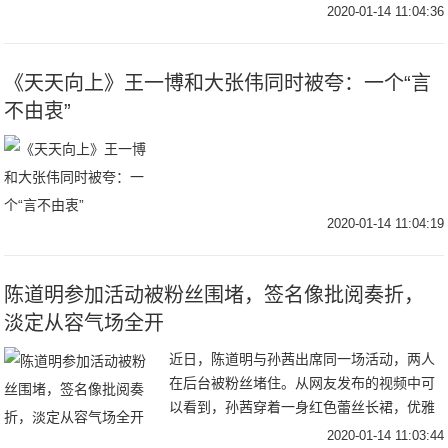
春修炼手册》的时候，他们都已经是出道6年
2020-01-14 11:04:36
的，十年之约已过大半。对于“时间”，再一
《天天向上》王一博和大张伟同时被夸：一个“言
不由衷”
2020-01-14 11:04:19
陈道明参加活动被粉丝围堵，签名像批阅奏折，
淡定从容气场全开
近日，陈道明与孙茜出席同一场活动，两人
在后台被粉丝堵住。从网友发布的视频中可
以看到，孙茜穿着一身红色蕾丝长裙，优雅
又带着几分妩媚。本来美女明星更受欢迎，
2020-01-14 11:03:44