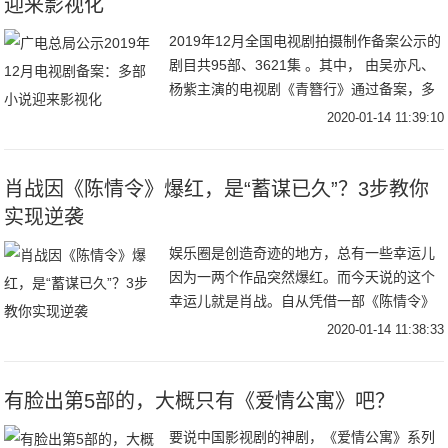
迎来影视化
2019年12月全国电视剧拍摄制作备案公示的
剧目共95部、3621集 。其中， 由吴亦凡、
杨紫主演的电视剧《青簪行》通过备案，多
部小说如《你也有今天》《竹马微微甜》等
2020-01-14 11:39:10
迎来影视化。来源：传媒内参—传媒大
肖战因《陈情令》爆红，是“蓄谋已久”？3步教你
实现逆袭
娱乐圈是创造奇迹的地方，总有一些幸运儿
因为一两个作品突然爆红。而今天说的这个
幸运儿就是肖战。自从凭借一部《陈情令》
爆红后戏约不断，和当红花旦杨紫合拍都市
2020-01-14 11:38:33
情感剧《余生，请多指教》，据说这部剧在
拍摄期间的
有脸出第5部的，大概只有《爱情公寓》吧？
要说中国影视剧的神剧，《爱情公寓》系列