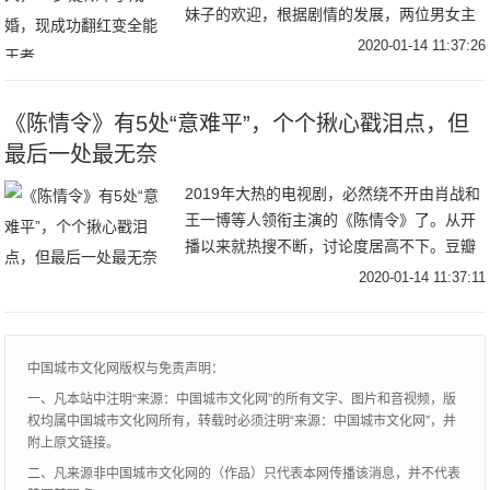
妹子的欢迎，根据剧情的发展，两位男女主
角已经开始从日常互怼的模式向虐狗撒花的
2020-01-14 11:37:26
模式方向发展。任嘉伦出演的陆绎中毒受伤
后，两人开
《陈情令》有5处“意难平”，个个揪心戳泪点，但
最后一处最无奈
2019年大热的电视剧，必然绕不开由肖战和
王一博等人领衔主演的《陈情令》了。从开
播以来就热搜不断，讨论度居高不下。豆瓣
评分从开播时的4.8分一路涨到8.2分，实力
2020-01-14 11:37:11
演绎了……什么叫“大型真香现场”，这部
中国城市文化网版权与免责声明：
一、凡本站中注明“来源：中国城市文化网”的所有文字、图片和音视频，版
权均属中国城市文化网所有，转载时必须注明“来源：中国城市文化网”，并
附上原文链接。
二、凡来源非中国城市文化网的（作品）只代表本网传播该消息，并不代表