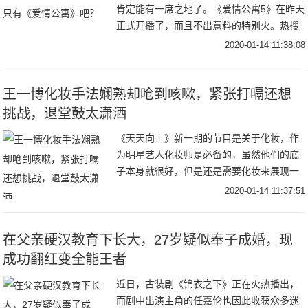
肯定能有一席之地了。《爱情公寓5》在昨天
正式开播了，而且不出意料的特别火。热搜
上了好几个，全网的播放数据亮眼，热度第
2020-01-14 11:38:08
一。这种感觉甚至超过了《庆余年》，真的
挺绝的。
王一博化妆手法娴熟却呛到咳嗽，紧张打嗝还想
挑战，退堂鼓太潇洒
《天天向上》新一期的节目是关于化妆，作
为明星艺人化妆师是必备的，虽然他们的底
子本身就很好，但是还是需要化妆来展现一
个精致的自己。王一博在帮嘉宾化妆的过程
2020-01-14 11:37:51
中，嘉宾看到他很娴熟的抖粉手法，还夸了
他两句，耿
在父亲硬汉教育下长大，27岁疑似奉子成婚，现
成功翻红变全能王者
近日，古装剧《锦衣之下》正在火热播出，
而剧中出演主角的任嘉伦也因此收获众多迷