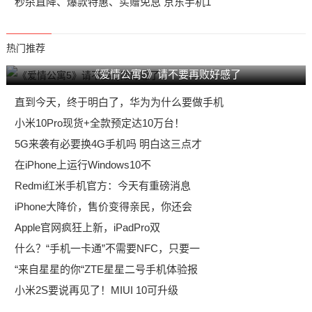
秒杀直降、爆款特惠、买赠免息 京东手机1
热门推荐
《爱情公寓5》请不要再败好感了
直到今天，终于明白了，华为为什么要做手机
小米10Pro现货+全款预定达10万台！
5G来袭有必要换4G手机吗 明白这三点才
在iPhone上运行Windows10不
Redmi红米手机官方：今天有重磅消息
iPhone大降价，售价变得亲民，你还会
Apple官网疯狂上新，iPadPro双
什么？“手机一卡通”不需要NFC，只要一
“来自星星的你“ZTE星星二号手机体验报
小米2S要说再见了！MIUI 10可升级