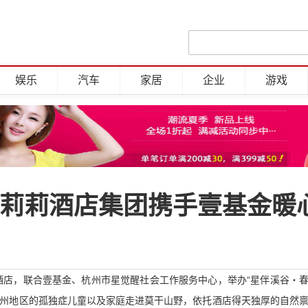
娱乐
汽车
家居
企业
游戏
诗莉莉酒店集团携手壹基金暖心
度假酒店，联合壹基金、杭州市星觉醒社会工作服务中心，举办“星伴溪谷・
杭州地区的孤独症儿童以及家庭走进莫干山野，依托酒店得天独厚的自然