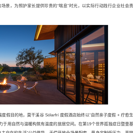
场景，为照护家长提供珍贵的“喘息”时光，以实际行动践行企业社会
的地，莫干溪谷 Sólarfrí 度假酒店始终以“自然亲子度假 + 疗愈
致力于用自然与温暖构筑有温度的旅居空间。在第19个世界孤独症日暨壹
自主自在的生活”公益倡导，无偿开放全场景配套，量身定制低压力、高