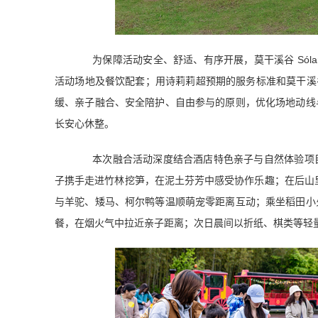
为保障活动安全、舒适、有序开展，莫干溪谷 Sóla
活动场地及餐饮配套；用诗莉莉超预期的服务标准和莫干溪谷 
缓、亲子融合、安全陪护、自由参与的原则，优化场地动线
长安心休整。
本次融合活动深度结合酒店特色亲子与自然体验项
子携手走进竹林挖笋，在泥土芬芳中感受协作乐趣；在后山里
与羊驼、矮马、柯尔鸭等温顺萌宠零距离互动；乘坐稻田小
餐，在烟火气中拉近亲子距离；次日晨间以折纸、棋类等轻