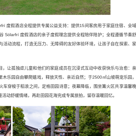
rfrí 度假酒店全程提供专属公益支持：提供15间客房用于家庭住宿、全
Sólarfrí 度假酒店的亲子度假理念提供全程陪伴陪护；全程遵循节奏
与活动流程，打造无压力、无障碍的友好体验环境，让孩子自在探索、
目，让孤独症儿童和他们的家庭成员在沉浸式互动中收获快乐与治愈：
木乐园自由攀爬嬉戏，释放天性、亲近自然；于2500㎡山坡萌宠乐园
火车穿梭于稻浪之间，定格田园诗意；夜幕降临，围坐篝火区共享温馨
量活动舒缓情绪，再赴田园花海完成专属旅拍，留存温暖回忆。