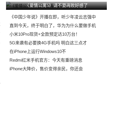
《爱情公寓5》请不要再败好感了
《中国少年说》开播在即，听少年凌云志强中
域
直到今天，终于明白了，华为为什么要做手机
舒
小米10Pro现货+全款预定达10万台！
家
5G来袭有必要换4G手机吗 明白这三点才
在iPhone上运行Windows10不
Redmi红米手机官方：今天有重磅消息
亲
iPhone大降价，售价变得亲民，你还会
，
晚