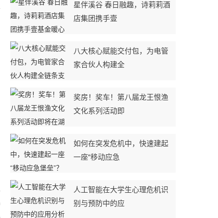
星伴溪谷 春日融趣，诗莉莉酒
责
店集团携手壹
八大核心赋能交付包，为电管
家合伙人构建全
奖房！奖车！第八届龙王恨渔
文化系列活动即
如何在突发危机中，快速建起
一座“移动应急
生
人工智能在大学生心理危机识
基
别与预防中的应
陪