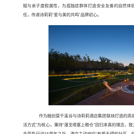
赋与亲子度假属性，为孤独症群体打造安全友善的自然体验
任，传递诗莉莉“爱与美的共鸣”品牌初心。
作为融创莫干溪谷与诗莉莉酒店集团联袂打造的高端度假目
活方式”为核心，秉持“漫戈塔塞上粮仓”回归本真的理念，
金蓝色行动15周年之际，酒店主动响应“有爱无碍的社区，