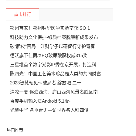
点击排行
鄂州首家！鄂州铂华医学实验室获ISO 1
科技助力文化保护-纸质档案脱酸新成果发布
破“脆皮”困局！江财学子以研促行守护青春
德沃旗下佳茵/XEQ玻尿酸获权威315奖
三星堆首个数字光影IP秀在京开展，打造科
陈四光：中国工艺美术珍品是人类的共同财富
2023智慧预见～破局者 绽放吧 二十
清凉一夏 逐浪西海：庐山西海风景名胜区南
百度手机输入法Android 5.1版-
光耀中华 名垂青史—访世界名人拜四俊
热门推荐