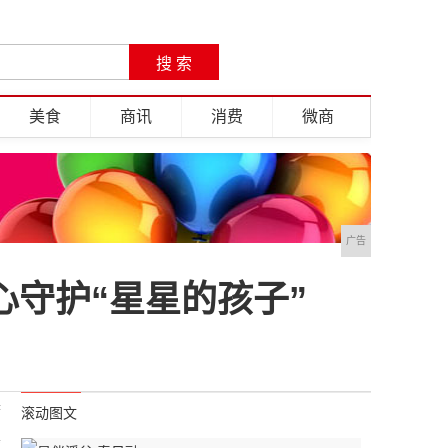
美食
商讯
消费
微商
广告
守护“星星的孩子”
春
滚动图文
禀