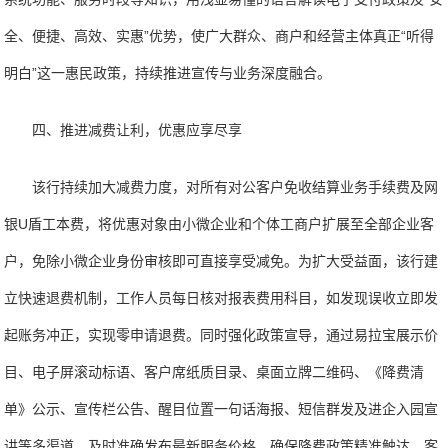
全、便捷、高效、实惠”优势，使广大群众、商户和经营主体真正“听得
明白”这一惠民政策，持续推进宣传与业务深度融合。
四、推进减费让利，优惠应享尽享
该行持续加大减费力度，对所有对公客户免收结算业务手续费及网
银U盾工本费，将优惠对象由小微企业和个体工商户扩展至全部企业客
户，免除小微企业身份审核即可直接享受减免。为扩大受益面，该行建
立快速退费机制，工作人员每日核对报表费用科目，如发现误收立即发
起账务冲正，实现零申请退费。同时强化政策宣导，通过易拉宝展示价
目、电子屏滚动标语、客户席纸质目录、桌面立牌二维码、《降费清
单》公示、宣传栏公告、醒目位置一句话海报、短信群发及进企入园宣
讲等多渠道，及时准确发布最新服务价格，确保降费政策精准触达，客