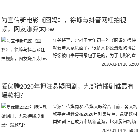
虎和沈重正面对上也终于为义父肖恩报仇一
切好似要完
为宣传新电影《囧妈》，徐峥与抖音网红拍视
频，网友嫌弃太low
年关将至，定档于大年初一的《囧妈》很快
就要与大家见面了。很多人都说最近的抖音
好像被山争哥哥承包了是的，为了电影的宣
传，徐峥都到抖音营业了，和很多抖音头部
2020-01-14 10:52:00
网红合拍了搞笑视频，收获了大波的关注和
流量。和毛
爱优腾2020年押注悬疑网剧，九部待播剧谁最有
爆款相？
来源：传媒内参-传媒大眼综合目前，各大视
频平台相继公布2020年剧集片单，悬疑题材
类短剧正在成为市场新蓝海，比如腾讯视频
V视界大会公布了一部体量较小、仅16集的
2020-01-14 10:50:31
《摩天大楼》；爱奇艺发布的片单中，《沉