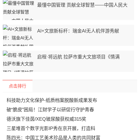
最懂中国管理 贡献全球智慧——中国人民大
AI+文旅新标杆：瑞金AI无人机伴游秀献
启程·将远航 拉萨市重大文旅项目《情满
点击排行
科技助力文化保护-纸质档案脱酸新成果发布
破“脆皮”困局！江财学子以研促行守护青春
德沃旗下佳茵/XEQ玻尿酸获权威315奖
三星堆首个数字光影IP秀在京开展，打造科
陈四光：中国工艺美术珍品是人类的共同财富