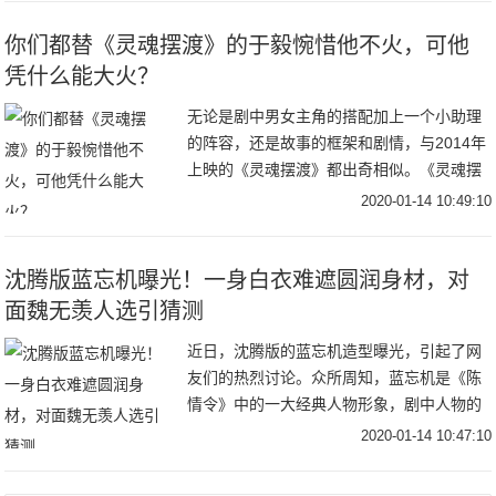
默
你们都替《灵魂摆渡》的于毅惋惜他不火，可他
凭什么能大火？
无论是剧中男女主角的搭配加上一个小助理
的阵容，还是故事的框架和剧情，与2014年
上映的《灵魂摆渡》都出奇相似。《灵魂摆
渡》中的九天玄女“王小娅”和作为“容器”的存
2020-01-14 10:49:10
在，记忆又被深埋的夏冬青相爱了；而《蓬
沈腾版蓝忘机曝光！一身白衣难遮圆润身材，对
面魏无羡人选引猜测
近日，沈腾版的蓝忘机造型曝光，引起了网
友们的热烈讨论。众所周知，蓝忘机是《陈
情令》中的一大经典人物形象，剧中人物的
形象及装扮都深受众人喜爱，模仿者更是比
2020-01-14 10:47:10
比皆是。而喜剧演员沈腾向来喜欢逗笑，喜
欢模仿，因