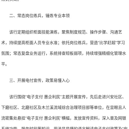
二、常态岗位练兵，锤炼专业本领
该行定期组织柜面技能演练，聚焦制度规范、操作步骤、沟通艺
术，持续提高柜面人员专业水准；依托岗位练兵，营造“比学赶超”学习
氛围；常态复盘业务运行，系统排查短板弱项，持续增强精细化管理水
平。
三、开展电付宣传，政策易懂入心
该行围绕“电子支付 惠企利民”主题开展宣传，先后走进兴安社区、
下磨社区、北磨社区及木兰溪流域综合治理项目部等单位，在显眼且人
流密集处悬挂“电子支付 惠企利民”横幅，发放宣传资料，深入普及网银
系统功能、服务时段等知识，用浅显易懂的语言解读电子支付政策及“安