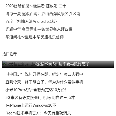
2023智慧预见～破局者 绽放吧 二十
清凉一夏 逐浪西海：庐山西海风景名胜区南
百度手机输入法Android 5.1版-
光耀中华 名垂青史—访世界名人拜四俊
华道问礼～重建中华民族礼乐信仰
热门推荐
《爱情公寓5》请不要再败好感了
《中国少年说》开播在即，听少年凌云志强中
直到今天，终于明白了，华为为什么要做手机
小米10Pro现货+全款预定达10万台！
5G来袭有必要换4G手机吗 明白这三点才
在iPhone上运行Windows10不
Redmi红米手机官方：今天有重磅消息