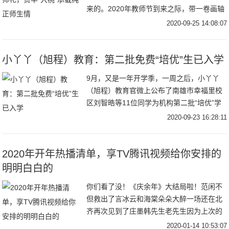
来的。2020年教师节到来之际，带一卷画轴
拜访恩师，将典雅脱俗、寓意纯正的传统国
2020-09-25 14:08:07
画当
小丫丫（旭程）教育：第二批免费“培优”生已入学
9月，又是一年开学季，一周之后，小丫丫
（旭程）教育官微上公布了南雄市幸福里校
区刘智晧等11位同学为机构第二批“培优”学
生，将免费享受一年的课程全面提升以及对
2020-09-23 16:28:11
2020年开年热播清单，享TV腾讯视频给你安排的
明明白白的
你们看了没！《庆余年》大结局啦！范闲不
但救出了言冰云和海棠朵朵大醉一场还在北
齐再次见到了庄墨韩先生老先生因为上次的
陷害耿耿于怀正在为范闲的诗集作释而上杉
2020-01-14 10:53:07