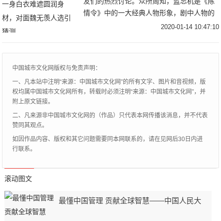
友们的热烈讨论。众所周知，蓝忘机是《陈
情令》中的一大经典人物形象，剧中人物的
形象及装扮都深受众人喜爱，模仿者更是比
2020-01-14 10:47:10
比皆是。而喜剧演员沈腾向来喜欢逗笑，喜
欢模仿，因
中国城市文化网版权与免责声明：
一、凡本站中注明“来源：中国城市文化网”的所有文字、图片和音视频，版
权均属中国城市文化网所有，转载时必须注明“来源：中国城市文化网”，并
附上原文链接。
二、凡来源非中国城市文化网的（作品）只代表本网传播该消息，并不代表
赞同其观点。
如因作品内容、版权和其它问题需要同本网联系的，请在见网后30日内进
行联系。
滚动图文
最懂中国管理 贡献全球智慧——中国人民大