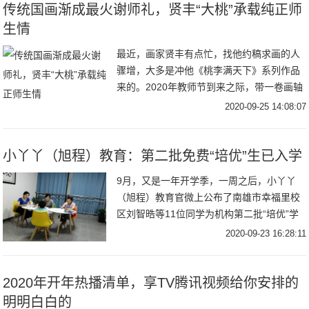
传统国画渐成最火谢师礼，贤丰“大桃”承载纯正师
生情
最近，画家贤丰有点忙，找他约稿求画的人
骤增，大多是冲他《桃李满天下》系列作品
来的。2020年教师节到来之际，带一卷画轴
拜访恩师，将典雅脱俗、寓意纯正的传统国
2020-09-25 14:08:07
画当
小丫丫（旭程）教育：第二批免费“培优”生已入学
9月，又是一年开学季，一周之后，小丫丫
（旭程）教育官微上公布了南雄市幸福里校
区刘智晧等11位同学为机构第二批“培优”学
生，将免费享受一年的课程全面提升以及对
2020-09-23 16:28:11
2020年开年热播清单，享TV腾讯视频给你安排的
明明白白的