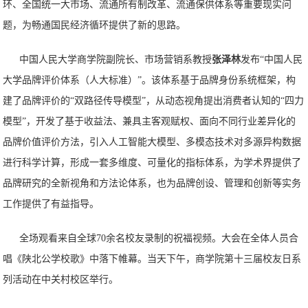
环、全国统一大市场、流通所有制改革、流通保供体系等重要现实问
题，为畅通国民经济循环提供了新的思路。
中国人民大学商学院副院长、市场营销系教授
张泽林
发布“中国人民
大学品牌评价体系（人大标准）”。该体系基于品牌身份系统框架，构
建了品牌评价的“双路径传导模型”，从动态视角提出消费者认知的“四力
模型”，开发了基于收益法、兼具主客观赋权、面向不同行业差异化的
品牌价值评价方法，引入人工智能大模型、多模态技术对多源异构数据
进行科学计算，形成一套多维度、可量化的指标体系，为学术界提供了
品牌研究的全新视角和方法论体系，也为品牌创设、管理和创新等实务
工作提供了有益指导。
全场观看来自全球70余名校友录制的祝福视频。大会在全体人员合
唱《陕北公学校歌》中落下帷幕。
当天下午，商学院第十三届校友日系
列活动在中关村校区举行。