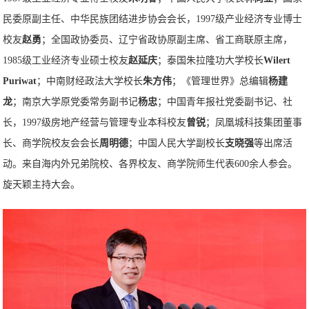
民委原副主任、中华民族团结进步协会会长，1997级产业经济专业博士
校友
赵勇
；全国政协委员、辽宁省政协原副主席、省工商联原主席，
1985级工业经济专业硕士校友
赵延庆
；泰国朱拉隆功大学校长
Wilert
Puriwat
；中南财经政法大学校长
朱方伟
；《管理世界》总编辑
杨建
龙
；南京大学原党委常务副书记
杨忠
；中国青年报社党委副书记、社
长，1997级房地产经营与管理专业本科校友
曾锐
；凤凰城科技集团董事
长、商学院校友会会长
周明德
；中国人民大学副校长
支晓强
等出席活
动。来自海内外兄弟院校、各界校友、商学院师生代表600余人参会。
旋天颖主持大会。