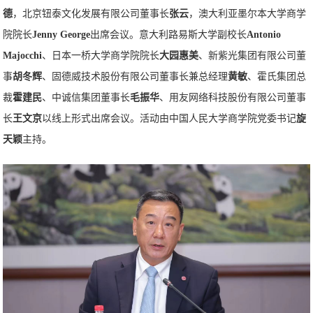
德
，北京钮泰文化发展有限公司董事长
张云
，澳大利亚墨尔本大学商学
院院长
Jenny George
出席会议。意大利路易斯大学副校长
Antonio
Majocchi
、日本一桥大学商学院院长
大园惠美
、新紫光集团有限公司董
事
胡冬辉
、固德威技术股份有限公司董事长兼总经理
黄敏
、霍氏集团总
裁
霍建民
、中诚信集团董事长
毛振华
、用友网络科技股份有限公司董事
长
王文京
以线上形式出席会议。活动由中国人民大学商学院党委书记
旋
天颖
主持。