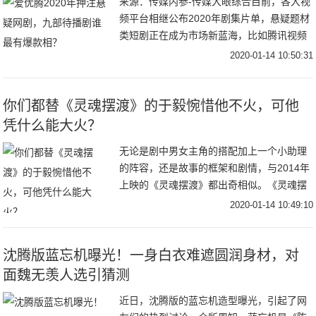
来源：传媒内参-传媒大眼综合目前，各大视
频平台相继公布2020年剧集片单，悬疑题材
类短剧正在成为市场新蓝海，比如腾讯视频
V视界大会公布了一部体量较小、仅16集的
2020-01-14 10:50:31
《摩天大楼》；爱奇艺发布的片单中，《沉
默
你们都替《灵魂摆渡》的于毅惋惜他不火，可他
凭什么能大火？
无论是剧中男女主角的搭配加上一个小助理
的阵容，还是故事的框架和剧情，与2014年
上映的《灵魂摆渡》都出奇相似。《灵魂摆
渡》中的九天玄女“王小娅”和作为“容器”的存
2020-01-14 10:49:10
在，记忆又被深埋的夏冬青相爱了；而《蓬
沈腾版蓝忘机曝光！一身白衣难遮圆润身材，对
面魏无羡人选引猜测
近日，沈腾版的蓝忘机造型曝光，引起了网