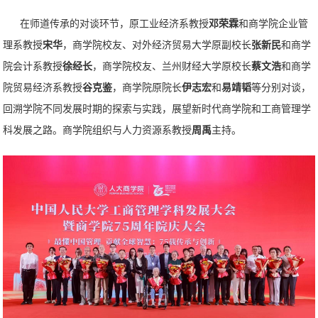
在师道传承的对谈环节，原工业经济系教授
邓荣霖
和商学院企业管
理系教授
宋华
，商学院校友、对外经济贸易大学原副校长
张新民
和商学
院会计系教授
徐经
长
，商学院校友、兰州财经大学原校长
蔡文浩
和商学
院贸易经济系教授
谷克鉴
，商学院原院长
伊志宏
和
易靖韬
等分别对谈，
回溯学院不同发展时期的探索与实践，展望新时代商学院和工商管理学
科发展之路。商学院组织与人力资源系教授
周禹
主持。