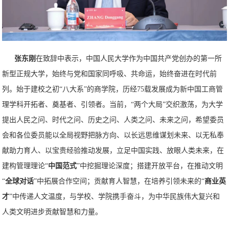
张东刚
在致辞中表示，中国人民大学作为中国共产党创办的第一所
新型正规大学，始终与党和国家同呼吸、共命运，始终奋进在时代前
列。始于建校之初“八大系”的商学院，历经75载发展成为新中国工商管
理学科开拓者、奠基者、引领者。当前，“两个大局”交织激荡，为大学
提出人民之问、时代之问、历史之问、人类之问、未来之问，希望委员
会和各位委员能以全局视野把脉方向、以长远思维谋划未来、以无私奉
献助力育人、以宝贵经验推动发展，立足中国实践、放眼人类未来，在
建构管理理论“
中国范式
”中挖掘理论深度；搭建开放平台，在推动文明
“
全球对话
”中拓展合作空间；贡献育人智慧，在培养引领未来的“
商业
英
才
”中传递人文温度，与学校、学院携手奋斗，为中华民族伟大复兴和
人类文明进步贡献智慧和力量。