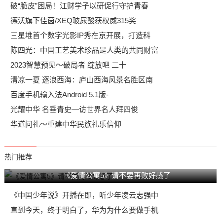
破“脆皮”困局！江财学子以研促行守护青春
德沃旗下佳茵/XEQ玻尿酸获权威315奖
三星堆首个数字光影IP秀在京开展，打造科
陈四光：中国工艺美术珍品是人类的共同财富
2023智慧预见～破局者 绽放吧 二十
清凉一夏 逐浪西海：庐山西海风景名胜区南
百度手机输入法Android 5.1版-
光耀中华 名垂青史—访世界名人拜四俊
华道问礼～重建中华民族礼乐信仰
热门推荐
《爱情公寓5》请不要再败好感了
《中国少年说》开播在即，听少年凌云志强中
直到今天，终于明白了，华为为什么要做手机