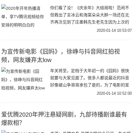
你们看了没！《庆余年》大结局啦！范闲不
但救出了言冰云和海棠朵朵大醉一场还在北
齐再次见到了庄墨韩先生老先生因为上次的
陷害耿耿于怀正在为范闲的诗集作释而上杉
2020-01-14 10:53:07
虎和沈重正面对上也终于为义父肖恩报仇一
切好似要完
为宣传新电影《囧妈》，徐峥与抖音网红拍视
频，网友嫌弃太low
年关将至，定档于大年初一的《囧妈》很快
就要与大家见面了。很多人都说最近的抖音
好像被山争哥哥承包了是的，为了电影的宣
传，徐峥都到抖音营业了，和很多抖音头部
2020-01-14 10:52:00
网红合拍了搞笑视频，收获了大波的关注和
流量。和毛
爱优腾2020年押注悬疑网剧，九部待播剧谁最有
爆款相？