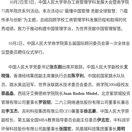
10月2日至3日，中国人民大学举办工商管理学科发展大会暨商学院
75周年院庆系列活动。本次活动以“最懂中国管理 贡献全球智慧：75载
传承与创新”为主题，总结回顾学校工商管理学科发展历程和取得的优
秀成绩，致力于推动构建中国管理学派，为世界贡献中国管理智慧。
10月2日，中国人民大学商学院第五届国际顾问委员会第一次全体会
议暨委员聘任仪式举行。
中国人民大学党委书记
张东刚
出席并致辞。中国人民大学副校长
支
晓强
，香港经纬集团副主席兼执行总裁
陈亨利
，中国前国家跳水队队
员、跳水奥运冠军、世界泳联跳水技术委员会委员、商学院2004级校友
郭晶晶
，西班牙艾赛德商学院院长
Joan Rodon Mòdol
，北京紫禁城投资
管理有限公司董事长
罗锐韧
，二六三网络通信股份有限公司董事长兼总
裁
李玉杰
，吉利科技集团有限公司CEO兼董事
徐志豪
，中国人民大学原
副校长、第五届全国MBA教育指导委员会副主任委员
伊志
宏
，中科润宇
环保科技股份有限公司副董事长
张国宏
，凤凰城科技集团董事长
周明