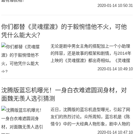
V视界大会公布了一部体量较小、仅16集的
2020-01-14 10:50:31
《摩天大楼》；爱奇艺发布的片单中，《沉
默
你们都替《灵魂摆渡》的于毅惋惜他不火，可他
凭什么能大火？
无论是剧中男女主角的搭配加上一个小助理
的阵容，还是故事的框架和剧情，与2014年
上映的《灵魂摆渡》都出奇相似。《灵魂摆
渡》中的九天玄女“王小娅”和作为“容器”的存
2020-01-14 10:49:10
在，记忆又被深埋的夏冬青相爱了；而《蓬
沈腾版蓝忘机曝光！一身白衣难遮圆润身材，对
面魏无羡人选引猜测
近日，沈腾版的蓝忘机造型曝光，引起了网
友们的热烈讨论。众所周知，蓝忘机是《陈
情令》中的一大经典人物形象，剧中人物的
形象及装扮都深受众人喜爱，模仿者更是比
2020-01-14 10:47:10