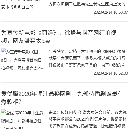
齐再次见到了庄墨韩先生老先生因为上次的
陷害耿耿于怀正在为范闲的诗集作释而上杉
2020-01-14 10:53:07
虎和沈重正面对上也终于为义父肖恩报仇一
切好似要完
为宣传新电影《囧妈》，徐峥与抖音网红拍视
频，网友嫌弃太low
年关将至，定档于大年初一的《囧妈》很快
就要与大家见面了。很多人都说最近的抖音
好像被山争哥哥承包了是的，为了电影的宣
传，徐峥都到抖音营业了，和很多抖音头部
2020-01-14 10:52:00
网红合拍了搞笑视频，收获了大波的关注和
流量。和毛
爱优腾2020年押注悬疑网剧，九部待播剧谁最有
爆款相？
来源：传媒内参-传媒大眼综合目前，各大视
频平台相继公布2020年剧集片单，悬疑题材
类短剧正在成为市场新蓝海，比如腾讯视频