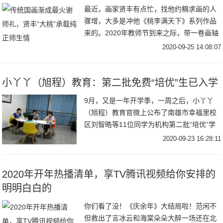
最近，画家贤丰有点忙，找他约稿求画的人
骤增，大多是冲他《桃李满天下》系列作品
来的。2020年教师节到来之际，带一卷画轴
拜访恩师，将典雅脱俗、寓意纯正的传统国
2020-09-25 14:08:07
画当
小丫丫（旭程）教育：第二批免费“培优”生已入学
9月，又是一年开学季，一周之后，小丫丫
（旭程）教育官微上公布了南雄市幸福里校
区刘智晧等11位同学为机构第二批“培优”学
生，将免费享受一年的课程全面提升以及对
2020-09-23 16:28:11
2020年开年热播清单，享TV腾讯视频给你安排的
明明白白的
你们看了没！《庆余年》大结局啦！范闲不
但救出了言冰云和海棠朵朵大醉一场还在北