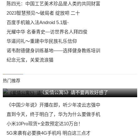
陈四光：中国工艺美术珍品是人类的共同财富
2023智慧预见～破局者 绽放吧 二十
百度手机输入法Android 5.1版-
光耀中华 名垂青史—访世界名人拜四俊
华道问礼～重建中华民族礼乐信仰
诺韦耐德健身训练基地——选择健身教练培训
纪念元宝，关爱流浪猫
热门推荐
《爱情公寓5》请不要再败好感了
《中国少年说》开播在即，听少年凌云志强中
直到今天，终于明白了，华为为什么要做手机
小米10Pro现货+全款预定达10万台！
5G来袭有必要换4G手机吗 明白这三点才