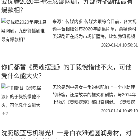
爱优腾2020年押注悬疑网剧，九部待播剧谁最有
爆款相？
来源：传媒内参-传媒大眼综合目前，各大视
频平台相继公布2020年剧集片单，悬疑题材
类短剧正在成为市场新蓝海，比如腾讯视频
V视界大会公布了一部体量较小、仅16集的
2020-01-14 10:50:31
《摩天大楼》；爱奇艺发布的片单中，《沉
默
你们都替《灵魂摆渡》的于毅惋惜他不火，可他
凭什么能大火？
无论是剧中男女主角的搭配加上一个小助理
的阵容，还是故事的框架和剧情，与2014年
上映的《灵魂摆渡》都出奇相似。《灵魂摆
渡》中的九天玄女“王小娅”和作为“容器”的存
2020-01-14 10:49:10
在，记忆又被深埋的夏冬青相爱了；而《蓬
沈腾版蓝忘机曝光！一身白衣难遮圆润身材，对