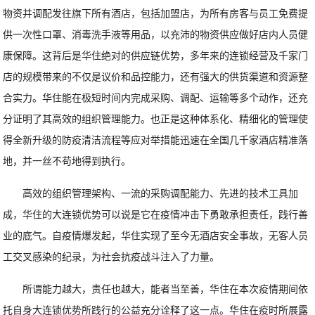
物资并调配发往旗下所有酒店，包括加盟店，为所有房客与员工免费提
供一次性口罩、消毒洗手液等用品，以充沛的物资供应做好店内人员健
康保障。这背后是华住绝对的供应链优势，多年来的连锁经营及千家门
店的规模带来的不仅是议价和品控能力，还有强大的供货渠道和资源整
合实力。华住能在极短时间内完成采购、调配、运输等多个动作，还充
分证明了其高效的组织管理能力。也正是这种体系化、精细化的管理使
得全新升级的防疫清洁流程等应对举措能迅速在全国几千家酒店精准落
地，并一丝不苟地得到执行。
高效的组织管理架构、一流的采购调配能力、先进的技术工具加
成，华住的大连锁优势可以说是它在疫情冲击下勇敢承担责任，践行善
业的底气。自疫情爆发起，华住实现了至今无酒店安全事故，无客人员
工交叉感染的纪录，为社会抗疫战斗注入了力量。
所谓能力越大，责任也越大，能者当至善，华住在本次疫情期间依
托自身大连锁优势所践行的公益充分诠释了这一点。华住在疫时所展露