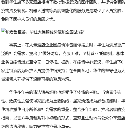
看到华住旗下多家酒店接待了数批驰援武汉的医疗团队，并提供免费防
疫物资及餐食。机器人送物等高度智能化的服务更是减少了人员接触，
免除了医护人员们的后顾之忧。
事实上，在大量酒店企业因疫情冲击而停摆之时，华住为满足更广
泛的社会需求，提出了"做好防疫，克服困难，坚持营业"的原则，总体
业务自疫情爆发至今无一日停摆。据悉，在疫情中心武汉，华住旗下6
家连锁酒店为医护人员提供住宿支持；在全国各地，华住的坚守也为大
量滞留人群提供了温暖可靠的避风港湾。
华住多年来的清洁消杀经验也经受住了疫情的考验。当病毒传染
性、致病性之强使得家庭成为重要防线，居家清洁成为必备技能时，华
住精准抓住自身所长和社会需求的重叠，整合多年经验，推出居家防疫
指南，以官方手册和系列小视频的形式，直观且生动地与公众分享酒店
级的清洁秘籍，助力守护抗疫最小单元。