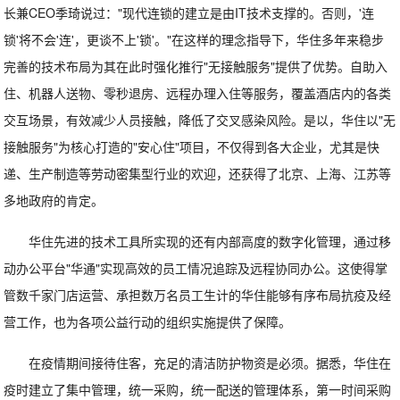
长兼CEO季琦说过："现代连锁的建立是由IT技术支撑的。否则，'连
锁'将不会'连'，更谈不上'锁'。"在这样的理念指导下，华住多年来稳步
完善的技术布局为其在此时强化推行"无接触服务"提供了优势。自助入
住、机器人送物、零秒退房、远程办理入住等服务，覆盖酒店内的各类
交互场景，有效减少人员接触，降低了交叉感染风险。是以，华住以"无
接触服务"为核心打造的"安心住"项目，不仅得到各大企业，尤其是快
递、生产制造等劳动密集型行业的欢迎，还获得了北京、上海、江苏等
多地政府的肯定。
华住先进的技术工具所实现的还有内部高度的数字化管理，通过移
动办公平台"华通"实现高效的员工情况追踪及远程协同办公。这使得掌
管数千家门店运营、承担数万名员工生计的华住能够有序布局抗疫及经
营工作，也为各项公益行动的组织实施提供了保障。
在疫情期间接待住客，充足的清洁防护物资是必须。据悉，华住在
疫时建立了集中管理，统一采购，统一配送的管理体系，第一时间采购