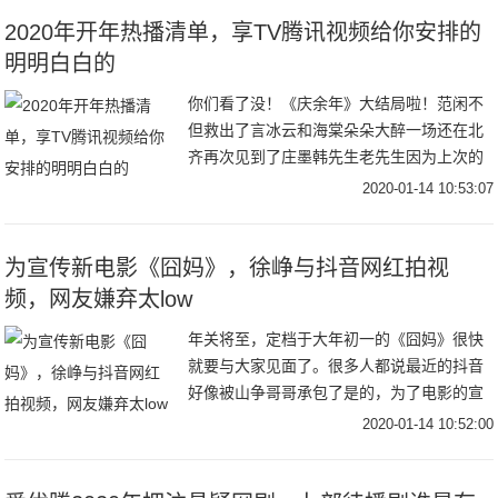
2020年开年热播清单，享TV腾讯视频给你安排的
明明白白的
你们看了没！《庆余年》大结局啦！范闲不
但救出了言冰云和海棠朵朵大醉一场还在北
齐再次见到了庄墨韩先生老先生因为上次的
陷害耿耿于怀正在为范闲的诗集作释而上杉
2020-01-14 10:53:07
虎和沈重正面对上也终于为义父肖恩报仇一
切好似要完
为宣传新电影《囧妈》，徐峥与抖音网红拍视
频，网友嫌弃太low
年关将至，定档于大年初一的《囧妈》很快
就要与大家见面了。很多人都说最近的抖音
好像被山争哥哥承包了是的，为了电影的宣
传，徐峥都到抖音营业了，和很多抖音头部
2020-01-14 10:52:00
网红合拍了搞笑视频，收获了大波的关注和
流量。和毛