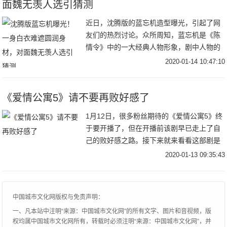
面魏无羡人选引猜测
近日，沈腾版的蓝忘机造型曝光，引起了网
友们的热烈讨论。众所周知，蓝忘机是《陈
情令》中的一大经典人物形象，剧中人物的
形象及装扮都深受众人喜爱，模仿者更是比
2020-01-14 10:47:10
比皆是。而喜剧演员沈腾向来喜欢逗笑，喜
欢模仿，因
《爱情公寓5》请不要再败好感了
1月12日，很多粉丝期待的《爱情公寓5》终
于要开播了，但在开播前该剧早已走上了自
己的败好感之路。接下来就来看看这部剧是
怎么败好感的。首先是播出方式，看了大部
2020-01-13 09:35:43
分观众绝对会表示不满。点播方式重施故伎1
月1
中国城市文化网版权与免责声明：
一、凡本站中注明“来源：中国城市文化网”的所有文字、图片和音视频，版
权均属中国城市文化网所有，转载时必须注明“来源：中国城市文化网”，并