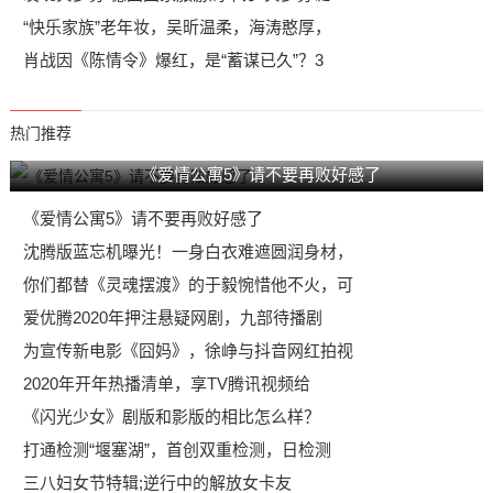
“快乐家族”老年妆，吴昕温柔，海涛憨厚，
肖战因《陈情令》爆红，是“蓄谋已久”？3
热门推荐
《爱情公寓5》请不要再败好感了
《爱情公寓5》请不要再败好感了
沈腾版蓝忘机曝光！一身白衣难遮圆润身材，
你们都替《灵魂摆渡》的于毅惋惜他不火，可
爱优腾2020年押注悬疑网剧，九部待播剧
为宣传新电影《囧妈》，徐峥与抖音网红拍视
2020年开年热播清单，享TV腾讯视频给
《闪光少女》剧版和影版的相比怎么样？
打通检测“堰塞湖”，首创双重检测，日检测
三八妇女节特辑;逆行中的解放女卡友