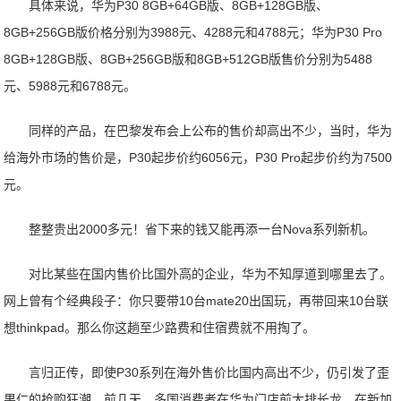
具体来说，华为P30 8GB+64GB版、8GB+128GB版、
8GB+256GB版价格分别为3988元、4288元和4788元；华为P30 Pro
8GB+128GB版、8GB+256GB版和8GB+512GB版售价分别为5488
元、5988元和6788元。
同样的产品，在巴黎发布会上公布的售价却高出不少，当时，华为
给海外市场的售价是，P30起步价约6056元，P30 Pro起步价约为7500
元。
整整贵出2000多元！省下来的钱又能再添一台Nova系列新机。
对比某些在国内售价比国外高的企业，华为不知厚道到哪里去了。
网上曾有个经典段子：你只要带10台mate20出国玩，再带回来10台联
想thinkpad。那么你这趟至少路费和住宿费就不用掏了。
言归正传，即使P30系列在海外售价比国内高出不少，仍引发了歪
果仁的抢购狂潮，前几天，多国消费者在华为门店前大排长龙，在新加