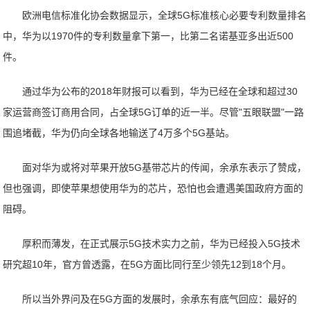
欧洲电信标准化协会数据显示，全球5G标准核心必要专利数量排名
中，华为以1970件的专利数量拿下第一，比第二名诺基亚多出近500
件。
通过华为公布的2018年财报可以看到，华为已经在全球和超过30
家运营商签订商用合同，占全球5G订单的近一半。尽管"五眼联盟"一路
围追堵截，华为仍向全球各地输送了4万多个5G基站。
面对华为或将对苹果开放5G基带芯片的传闻，余承东表示了赞成，
但也强调，即使苹果想使用华为的芯片，恐怕也会遭遇美国政府方面的
阻碍。
厚积而薄发，在正式展示5G技术实力之前，华为已经投入5G技术
研究超10年，官方曾透露，在5G方面比同行至少领先12到18个月。
所以当外界问及在5G方面的发展时，余承东有底气回应：最好的