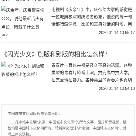
电视剧《庆余年》中，庆帝给大家的感觉是
一位城府极深的统治者形象，他说的每一句
话都暗藏深意，比如和宫典对话的时候，用
一句“听说太子送你的画你喜欢”吓得宫典马
2020-01-14 10:55:17
上和太子断绝关系，可剧中有这么一段，庆
帝突然警
《闪光少女》剧版和影版的相比怎么样？
青春片一直以来都是经久不衰的话题。各种
类型的青春片轮番上演，拍完高中拍大学，
拍完爱情拍暴力。各种类型的青春片也真切
的让观众感受到了青春的样子，回忆起了曾
2020-01-14 10:54:10
经的美好。对青春期的校园暴力也有了更多
的认识。然
中国城市文化网版权与免责声明：
一、凡本站中注明“来源：中国城市文化网”的所有文字、图片和音视频，版
权均属中国城市文化网所有，转载时必须注明“来源：中国城市文化网”，并
附上原文链接。