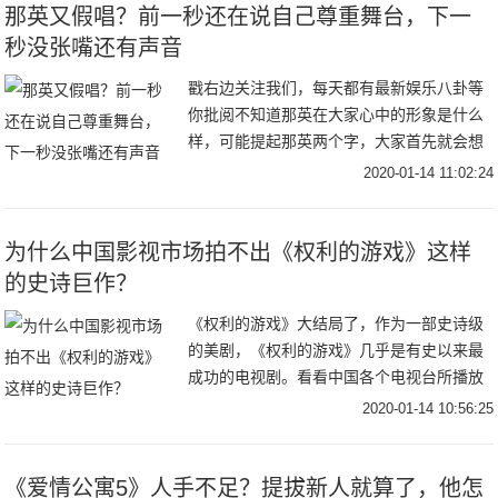
那英又假唱？前一秒还在说自己尊重舞台，下一
秒没张嘴还有声音
戳右边关注我们，每天都有最新娱乐八卦等
你批阅不知道那英在大家心中的形象是什么
样，可能提起那英两个字，大家首先就会想
到她的经典歌曲《征服》和直爽的“汉子”性
2020-01-14 11:02:24
格。但在1月12日播出的某档音乐综艺中，
那英和
为什么中国影视市场拍不出《权利的游戏》这样
的史诗巨作？
《权利的游戏》大结局了，作为一部史诗级
的美剧，《权利的游戏》几乎是有史以来最
成功的电视剧。看看中国各个电视台所播放
的千篇一律的电视剧，为什么中国就拍不出
2020-01-14 10:56:25
《权利的游戏》这样可以让全球粉丝疯狂的
大制作？一
《爱情公寓5》人手不足？提拔新人就算了，他怎