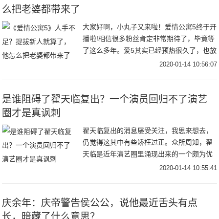
么把老婆都带来了
大家好啊，小丸子又来啦！爱情公寓5终于开
播啦!相信很多粉丝肯定非常期待了，毕竟等
了这么多年。爱5其实已经预热很久了，也放
出了很多的预告片，我们可以从中发现很多
2020-01-14 10:56:07
之前的成员都没有参加，反而多了很多新
人。接
是谁阻碍了翟天临复出？一个演员回归不了演艺
圈才是真讽刺
翟天临复出的消息屡受关注，我思来想去，
仍觉得这其中有些矫枉过正。众所周知，翟
天临是近年演艺圈里涌现出来的一个颇为优
秀的演员，他在《少年往事》、《皇家刺
2020-01-14 10:55:41
青》、《金枝玉叶》、《心术》、《杜拉拉
之似水年华》
庆余年：庆帝警告侯公公，说他最近舌头有点
长，暗藏了什么意思？