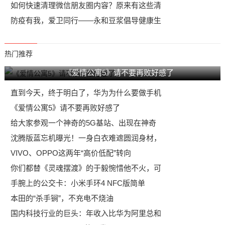
如何快速清理微信朋友圈内容？原来有这些清
防疫有我，爱卫同行——永和豆浆倡导健康生
热门推荐
《爱情公寓5》请不要再败好感了
直到今天，终于明白了，华为为什么要做手机
《爱情公寓5》请不要再败好感了
给大家参观一个神奇的5G基站、出现在神奇
沈腾版蓝忘机曝光！一身白衣难遮圆润身材，
VIVO、OPPO这两年“高价低配”转向
你们都替《灵魂摆渡》的于毅惋惜他不火，可
手腕上的公交卡：小米手环4 NFC版简单
本田的“杀手锏”，不充电不烧油
国内科技行业的巨头：年收入比华为阿里总和