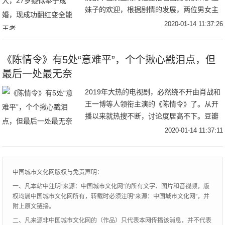
妹子的欢迎，根据剧情的发展，两位男女主
角已经开始从日常互怼的模式向虐狗撒花的
2020-01-14 11:37:26
模式方向发展。任嘉伦出演的陆绎中毒受伤
后，两人开
《陈情令》有5处“意难平”，个个揪心戳泪点，但
最后一处最无奈
2019年大热的电视剧，必然绕不开由肖战和
王一博等人领衔主演的《陈情令》了。从开
播以来就热搜不断，讨论度居高不下。豆瓣
评分从开播时的4.8分一路涨到8.2分，实力
2020-01-14 11:37:11
演绎了……什么叫“大型真香现场”，这部
中国城市文化网版权与免责声明：
一、凡本站中注明“来源：中国城市文化网”的所有文字、图片和音视频，版
权均属中国城市文化网所有，转载时必须注明“来源：中国城市文化网”，并
附上原文链接。
二、凡来源非中国城市文化网的（作品）只代表本网传播该消息，并不代表