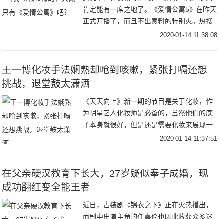
肯定能有一席之地了。《爱情公寓5》在昨天
正式开播了，而且不出意料的特别火。热搜
上了好几个，全网的播放数据亮眼，热度第
2020-01-14 11:38:08
一。这种感觉甚至超过了《庆余年》，真的
挺绝的。
王一博化妆手法娴熟却呛到咳嗽，紧张打嗝还想
挑战，退堂鼓太潇洒
《天天向上》新一期的节目是关于化妆，作
为明星艺人化妆师是必备的，虽然他们的底
子本身就很好，但是还是需要化妆来展现一
个精致的自己。王一博在帮嘉宾化妆的过程
2020-01-14 11:37:51
中，嘉宾看到他很娴熟的抖粉手法，还夸了
他两句，耿
在父亲硬汉教育下长大，27岁疑似奉子成婚，现
成功翻红变全能王者
近日，古装剧《锦衣之下》正在火热播出，
而剧中出演主角的任嘉伦也因此收获众多迷