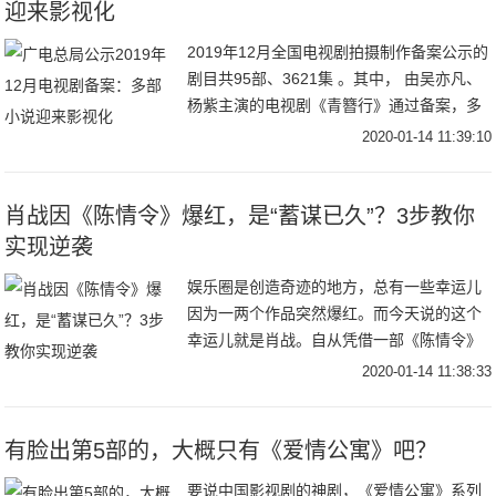
迎来影视化
2019年12月全国电视剧拍摄制作备案公示的
剧目共95部、3621集 。其中， 由吴亦凡、
杨紫主演的电视剧《青簪行》通过备案，多
部小说如《你也有今天》《竹马微微甜》等
2020-01-14 11:39:10
迎来影视化。来源：传媒内参—传媒大
肖战因《陈情令》爆红，是“蓄谋已久”？3步教你
实现逆袭
娱乐圈是创造奇迹的地方，总有一些幸运儿
因为一两个作品突然爆红。而今天说的这个
幸运儿就是肖战。自从凭借一部《陈情令》
爆红后戏约不断，和当红花旦杨紫合拍都市
2020-01-14 11:38:33
情感剧《余生，请多指教》，据说这部剧在
拍摄期间的
有脸出第5部的，大概只有《爱情公寓》吧？
要说中国影视剧的神剧，《爱情公寓》系列