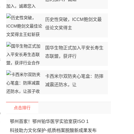
1
历史性突破，ICCM鲍剑文最
佳论文奖得主
国华生物正式加入平安长寿生
态联盟，获评行
3
卡西米尔双防夹心笔盒：防摔
减震还防水，让
点击排行
0
鄂州首家！鄂州铂华医学实验室获ISO 1
科技助力文化保护-纸质档案脱酸新成果发布