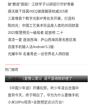
破“脆皮”困局！江财学子以研促行守护青春
德沃旗下佳茵/XEQ玻尿酸获权威315奖
三星堆首个数字光影IP秀在京开展，打造科
陈四光：中国工艺美术珍品是人类的共同财富
1
2023智慧预见～破局者 绽放吧 二十
清凉一夏 逐浪西海：庐山西海风景名胜区南
百度手机输入法Android 5.1版-
光耀中华 名垂青史—访世界名人拜四俊
1
热门推荐
《爱情公寓5》请不要再败好感了
《中国少年说》开播在即，听少年凌云志强中
直到今天，终于明白了，华为为什么要做手机
小米10Pro现货+全款预定达10万台！