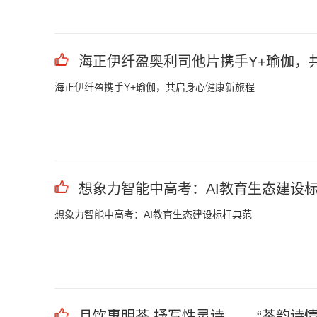
海正伊纤盈奥利司他片携手Y+瑜伽，
海正伊纤盈携手Y+瑜伽，共启身心健康新旅程
想象力智能中高考：AI教育生态建设
想象力智能中高考：AI教育生态建设标杆典范
且饮惠明茶 抒写性灵诗 ——“茶韵诗情