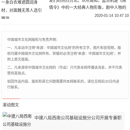
友们的热烈讨论。众所周知，蓝忘机是《陈
情令》中的一大经典人物形象，剧中人物的
形象及装扮都深受众人喜爱，模仿者更是比
2020-01-14 10:47:10
比皆是。而喜剧演员沈腾向来喜欢逗笑，喜
欢模仿，因
中国城市文化网版权与免责声明：
一、凡本站中注明“来源：中国城市文化网”的所有文字、图片和音视频，版
权均属中国城市文化网所有，转载时必须注明“来源：中国城市文化网”，并
附上原文链接。
二、凡来源非中国城市文化网的（作品）只代表本网传播该消息，并不代表
赞同其观点。
如因作品内容、版权和其它问题需要同本网联系的，请在见网后30日内进
行联系。
滚动图文
中建八局西南公司基础设施分公司开展专兼职