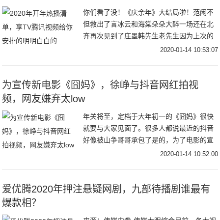
你们看了没！《庆余年》大结局啦！范闲不
但救出了言冰云和海棠朵朵大醉一场还在北
齐再次见到了庄墨韩先生老先生因为上次的
陷害耿耿于怀正在为范闲的诗集作释而上杉
2020-01-14 10:53:07
虎和沈重正面对上也终于为义父肖恩报仇一
切好似要完
为宣传新电影《囧妈》，徐峥与抖音网红拍视
频，网友嫌弃太low
年关将至，定档于大年初一的《囧妈》很快
就要与大家见面了。很多人都说最近的抖音
好像被山争哥哥承包了是的，为了电影的宣
传，徐峥都到抖音营业了，和很多抖音头部
2020-01-14 10:52:00
网红合拍了搞笑视频，收获了大波的关注和
流量。和毛
爱优腾2020年押注悬疑网剧，九部待播剧谁最有
爆款相？