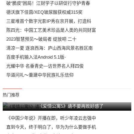
破“脆皮”困局！江财学子以研促行守护青春
德沃旗下佳茵/XEQ玻尿酸获权威315奖
三星堆首个数字光影IP秀在京开展，打造科
陈四光：中国工艺美术珍品是人类的共同财富
2023智慧预见～破局者 绽放吧 二十
清凉一夏 逐浪西海：庐山西海风景名胜区南
百度手机输入法Android 5.1版-
光耀中华 名垂青史—访世界名人拜四俊
华道问礼～重建中华民族礼乐信仰
热门推荐
《爱情公寓5》请不要再败好感了
《中国少年说》开播在即，听少年凌云志强中
直到今天，终于明白了，华为为什么要做手机