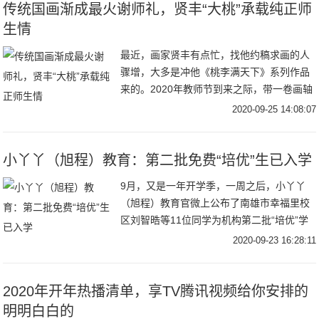
传统国画渐成最火谢师礼，贤丰“大桃”承载纯正师
生情
最近，画家贤丰有点忙，找他约稿求画的人
骤增，大多是冲他《桃李满天下》系列作品
来的。2020年教师节到来之际，带一卷画轴
拜访恩师，将典雅脱俗、寓意纯正的传统国
2020-09-25 14:08:07
画当
小丫丫（旭程）教育：第二批免费“培优”生已入学
9月，又是一年开学季，一周之后，小丫丫
（旭程）教育官微上公布了南雄市幸福里校
区刘智晧等11位同学为机构第二批“培优”学
生，将免费享受一年的课程全面提升以及对
2020-09-23 16:28:11
2020年开年热播清单，享TV腾讯视频给你安排的
明明白白的