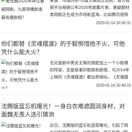
来源：传媒内参-传媒大眼综合目前，各大视
频平台相继公布2020年剧集片单，悬疑题材
类短剧正在成为市场新蓝海，比如腾讯视频
V视界大会公布了一部体量较小、仅16集的
2020-01-14 10:50:31
《摩天大楼》；爱奇艺发布的片单中，《沉
默
你们都替《灵魂摆渡》的于毅惋惜他不火，可他
凭什么能大火？
无论是剧中男女主角的搭配加上一个小助理
的阵容，还是故事的框架和剧情，与2014年
上映的《灵魂摆渡》都出奇相似。《灵魂摆
渡》中的九天玄女“王小娅”和作为“容器”的存
2020-01-14 10:49:10
在，记忆又被深埋的夏冬青相爱了；而《蓬
沈腾版蓝忘机曝光！一身白衣难遮圆润身材，对
面魏无羡人选引猜测
近日，沈腾版的蓝忘机造型曝光，引起了网