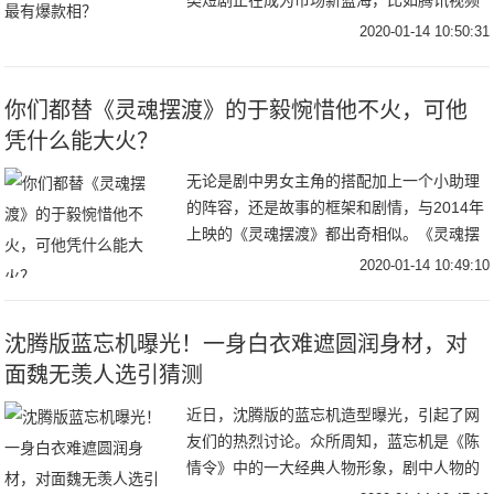
类短剧正在成为市场新蓝海，比如腾讯视频
V视界大会公布了一部体量较小、仅16集的
2020-01-14 10:50:31
《摩天大楼》；爱奇艺发布的片单中，《沉
默
你们都替《灵魂摆渡》的于毅惋惜他不火，可他
凭什么能大火？
无论是剧中男女主角的搭配加上一个小助理
的阵容，还是故事的框架和剧情，与2014年
上映的《灵魂摆渡》都出奇相似。《灵魂摆
渡》中的九天玄女“王小娅”和作为“容器”的存
2020-01-14 10:49:10
在，记忆又被深埋的夏冬青相爱了；而《蓬
沈腾版蓝忘机曝光！一身白衣难遮圆润身材，对
面魏无羡人选引猜测
近日，沈腾版的蓝忘机造型曝光，引起了网
友们的热烈讨论。众所周知，蓝忘机是《陈
情令》中的一大经典人物形象，剧中人物的