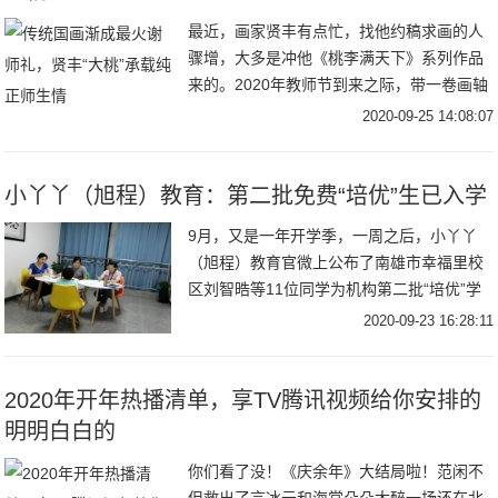
最近，画家贤丰有点忙，找他约稿求画的人
骤增，大多是冲他《桃李满天下》系列作品
来的。2020年教师节到来之际，带一卷画轴
拜访恩师，将典雅脱俗、寓意纯正的传统国
2020-09-25 14:08:07
画当
小丫丫（旭程）教育：第二批免费“培优”生已入学
9月，又是一年开学季，一周之后，小丫丫
（旭程）教育官微上公布了南雄市幸福里校
区刘智晧等11位同学为机构第二批“培优”学
生，将免费享受一年的课程全面提升以及对
2020-09-23 16:28:11
2020年开年热播清单，享TV腾讯视频给你安排的
明明白白的
你们看了没！《庆余年》大结局啦！范闲不