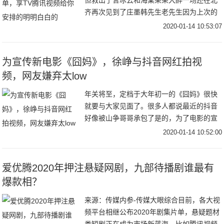
但救出了言冰云和海棠朵朵大醉一场还在北
齐再次见到了庄墨韩先生老先生因为上次的
陷害耿耿于怀正在为范闲的诗集作释而上杉
2020-01-14 10:53:07
虎和沈重正面对上也终于为义父肖恩报仇一
切好似要完
为宣传新电影《囧妈》，徐峥与抖音网红拍视
频，网友嫌弃太low
年关将至，定档于大年初一的《囧妈》很快
就要与大家见面了。很多人都说最近的抖音
好像被山争哥哥承包了是的，为了电影的宣
传，徐峥都到抖音营业了，和很多抖音头部
2020-01-14 10:52:00
网红合拍了搞笑视频，收获了大波的关注和
流量。和毛
爱优腾2020年押注悬疑网剧，九部待播剧谁最有
爆款相？
来源：传媒内参-传媒大眼综合目前，各大视
频平台相继公布2020年剧集片单，悬疑题材