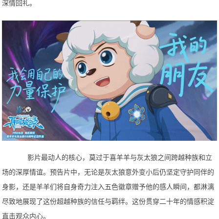
深情回礼。
影片最动人的核心，莫过于喜羊羊与灰太狼之间跨越种族和立
场的深厚情谊。预告片中，无论是灰太狼意外变小后仍坚定守护同伴的
身影，还是羊羊们将自身奇力注入五色徽章赠予他的感人瞬间，都淋漓
尽致地展现了这份超越种族的信任与羁绊。这份贯穿二十年的情感积淀
直击观众内心。