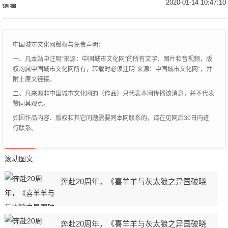
形象及装扮都深受众人喜爱，模仿者更是比
2020-01-14 10:47:10
比皆是。而喜剧演员沈腾向来喜欢逗笑，喜
欢模仿，因
中国城市文化网版权与免责声明：
一、凡本站中注明“来源：中国城市文化网”的所有文字、图片和音视频，版
权均属中国城市文化网所有，转载时必须注明“来源：中国城市文化网”，并
附上原文链接。
二、凡来源非中国城市文化网的（作品）只代表本网传播该消息，并不代表
赞同其观点。
如因作品内容、版权和其它问题需要同本网联系的，请在见网后30日内进
行联系。
滚动图文
奔赴20周年，《喜羊羊与灰太狼之异国破晓
奔赴20周年，《喜羊羊与灰太狼之异国破晓