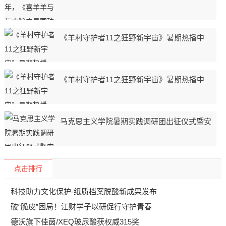
《羊村守护者11之狂野新宇宙》暑期热播中
《羊村守护者11之狂野新宇宙》暑期热播中
马克思主义学院暑期实践调研团出征仪式暨安
点击排行
科技助力文化保护-纸质档案脱酸新成果发布
破“脆皮”困局！江财学子以研促行守护青春
德沃旗下佳茵/XEQ玻尿酸获权威315奖