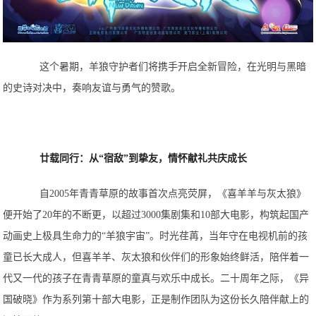
这个暑期，羊狼守护者们将携手开启全新冒险，在光明与黑暗
的史诗对决中，奏响友谊与勇气的赞歌。
廿载同行：从“宿敌”到挚友，情怀献礼共庆成长
自2005年青青草原的故事首次点亮荧屏，《喜羊羊与灰太狼》
便开始了20年的不断更，以超过3000集剧集和10部大电影，构筑起国产
动画史上极具生命力的“羊狼宇宙”。时光荏苒，当年守在电视机前的孩
童已长大成人，但喜羊羊、灰太狼和伙伴们的形象始终鲜活，陪伴着一
代又一代的孩子在青青草原的童真与欢乐中成长。二十周年之际，《异
国破晓》作为系列第十部大电影，正是制作团队为这份长久陪伴献上的