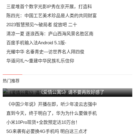
三星堆首个数字光影IP秀在京开展，打造科
陈四光：中国工艺美术珍品是人类的共同财富
2023智慧预见～破局者 绽放吧 二十
清凉一夏 逐浪西海：庐山西海风景名胜区南
百度手机输入法Android 5.1版-
光耀中华 名垂青史—访世界名人拜四俊
华道问礼～重建中华民族礼乐信仰
热门推荐
《爱情公寓5》请不要再败好感了
《中国少年说》开播在即，听少年凌云志强中
直到今天，终于明白了，华为为什么要做手机
小米10Pro现货+全款预定达10万台！
5G来袭有必要换4G手机吗 明白这三点才