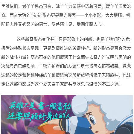
优雅依旧，懒羊羊憨态可掬，沸羊羊力量感中透着可爱，暖羊羊温柔治
愈。而灰太狼的“宝宝”形态更是萌力爆表——小小身形、大大眼睛，搭
配标志性又奶又凶的语气，反差感十足，瞬间俘获人心。
这些新奇形态变化并非只是形象上的创新，也是羊狼们陷入危
机后的特殊状态呈现，更是剧情推进的关键转折。新的形态是否会激发
新的战斗力量？萌态可掬的他们遭遇了什么而失去奇力？光明与黑暗的
决战号角已经吹响，羊狼守护者们的友谊与勇气将再次照亮银幕。悬念
迭起的设定和跨越种族的羊狼情谊为这段新旅程增添了无限趣味，也注
定让这部电影成为这个夏天亲子家庭共享欢乐与温情的不二之选。