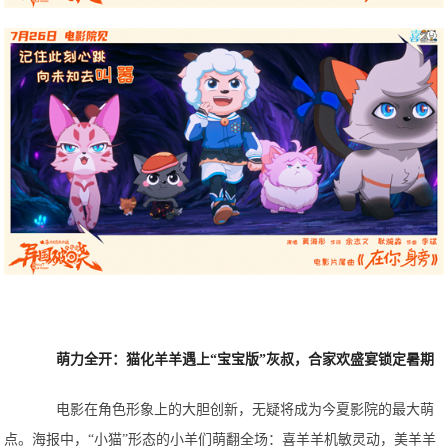
萌力全开：猫化羊羊遇上“宝宝版”灰叔，合家欢盛宴锁定暑期
电影在角色形象上的大胆创新，无疑将成为今夏影院的最大萌
点。海报中，“小猫”形态的小羊们萌翻全场：喜羊羊机敏灵动，美羊羊