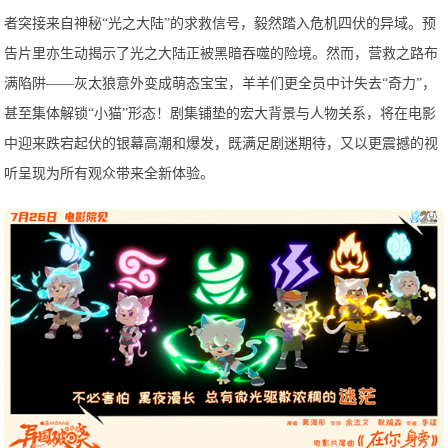
者突接来自神秘“光之大陆”的求救信号，毅然踏入危机四伏的异域。预
告片里亦生动揭示了光之大陆正被黑暗吞噬的险境。然而，营救之路布
满陷阱——灰太狼意外变成萌态宝宝，羊羊们更全员中计失去“奇力”，
甚至集体解锁“小猫”形态！剧集铺垫的宏大背景与人物关系，将在电影
中迎来跌宕起伏的银幕高潮和爆发，既满足剧迷期待，又以更震撼的视
听呈现为所有观众带来全新体验。