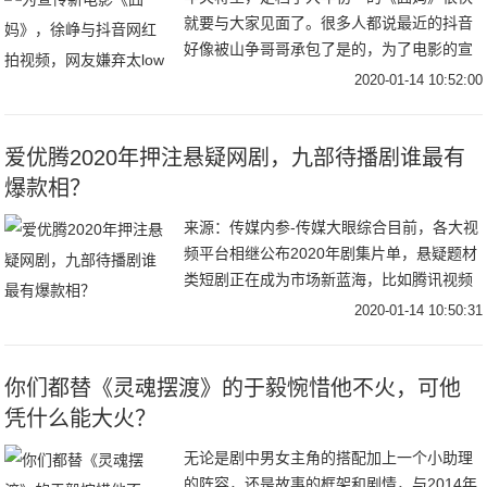
就要与大家见面了。很多人都说最近的抖音
好像被山争哥哥承包了是的，为了电影的宣
传，徐峥都到抖音营业了，和很多抖音头部
2020-01-14 10:52:00
网红合拍了搞笑视频，收获了大波的关注和
流量。和毛
爱优腾2020年押注悬疑网剧，九部待播剧谁最有
爆款相？
来源：传媒内参-传媒大眼综合目前，各大视
频平台相继公布2020年剧集片单，悬疑题材
类短剧正在成为市场新蓝海，比如腾讯视频
V视界大会公布了一部体量较小、仅16集的
2020-01-14 10:50:31
《摩天大楼》；爱奇艺发布的片单中，《沉
默
你们都替《灵魂摆渡》的于毅惋惜他不火，可他
凭什么能大火？
无论是剧中男女主角的搭配加上一个小助理
的阵容，还是故事的框架和剧情，与2014年