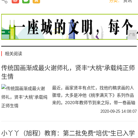
分类：
资讯
广告
相关阅读
传统国画渐成最火谢师礼，贤丰“大桃”承载纯正师
生情
最近，画家贤丰有点忙，找他约稿求画的人
骤增，大多是冲他《桃李满天下》系列作品
来的。2020年教师节到来之际，带一卷画轴
拜访恩师，将典雅脱俗、寓意纯正的传统国
2020-09-25 14:08:07
画当
小丫丫（旭程）教育：第二批免费“培优”生已入学