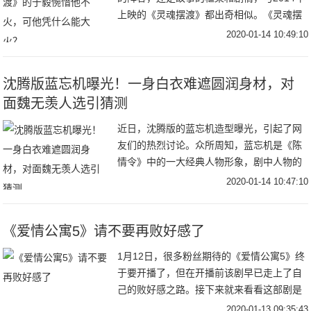
上映的《灵魂摆渡》都出奇相似。《灵魂摆
渡》中的九天玄女“王小娅”和作为“容器”的存
2020-01-14 10:49:10
在，记忆又被深埋的夏冬青相爱了；而《蓬
沈腾版蓝忘机曝光！一身白衣难遮圆润身材，对
面魏无羡人选引猜测
近日，沈腾版的蓝忘机造型曝光，引起了网
友们的热烈讨论。众所周知，蓝忘机是《陈
情令》中的一大经典人物形象，剧中人物的
形象及装扮都深受众人喜爱，模仿者更是比
2020-01-14 10:47:10
比皆是。而喜剧演员沈腾向来喜欢逗笑，喜
欢模仿，因
《爱情公寓5》请不要再败好感了
1月12日，很多粉丝期待的《爱情公寓5》终
于要开播了，但在开播前该剧早已走上了自
己的败好感之路。接下来就来看看这部剧是
怎么败好感的。首先是播出方式，看了大部
2020-01-13 09:35:43