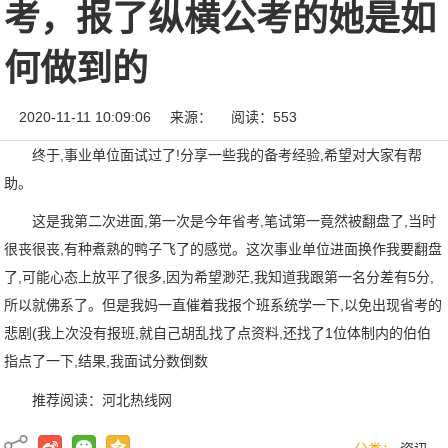
考，报了纵横公考的她是如
何做到的
2020-11-11 10:09:06
来源：
阅读：553
终于,事业单位面试过了!分享一些我的备考经验,希望对大家有帮
助。
这是我第二次进面,第一次是今年省考,笔试第一竟然被翻盘了,当时
很丧很丧,有种煮熟的鸭子飞了的感觉。这次事业单位进面换作我要翻盘
了,可能心态上放平了很多,因为希望渺茫,我知道我跟第一名分差有5分,
所以就佛系了。但是我妈一直催着我报个班系统学一下,以免出现省考的
悲剧(我上次没有报班,就自己胡乱找了点资料,还找了1位体制内的伯伯
指点了一下,结果,我面试分数倒数
推荐阅读：
河北热线网