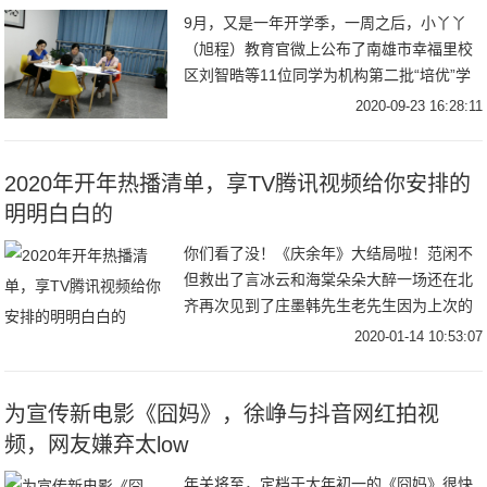
9月，又是一年开学季，一周之后，小丫丫
（旭程）教育官微上公布了南雄市幸福里校
区刘智晧等11位同学为机构第二批“培优”学
生，将免费享受一年的课程全面提升以及对
2020-09-23 16:28:11
2020年开年热播清单，享TV腾讯视频给你安排的
明明白白的
你们看了没！《庆余年》大结局啦！范闲不
但救出了言冰云和海棠朵朵大醉一场还在北
齐再次见到了庄墨韩先生老先生因为上次的
陷害耿耿于怀正在为范闲的诗集作释而上杉
2020-01-14 10:53:07
虎和沈重正面对上也终于为义父肖恩报仇一
切好似要完
为宣传新电影《囧妈》，徐峥与抖音网红拍视
频，网友嫌弃太low
年关将至，定档于大年初一的《囧妈》很快