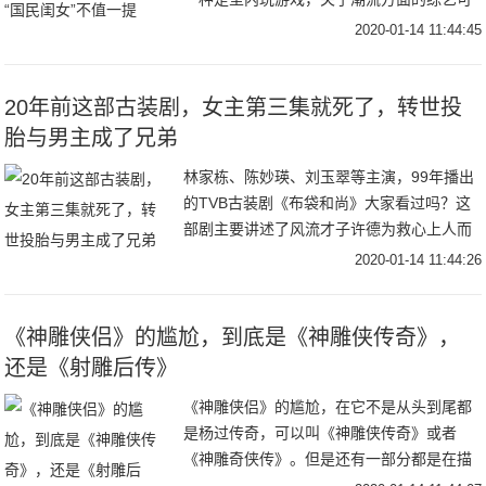
谓是少之又少。前段时间，一档号称《潮流
2020-01-14 11:44:45
合伙人》引起了沙拉酱的注意。要知道，节
目还没开
20年前这部古装剧，女主第三集就死了，转世投
胎与男主成了兄弟
林家栋、陈妙瑛、刘玉翠等主演，99年播出
的TVB古装剧《布袋和尚》大家看过吗？这
部剧主要讲述了风流才子许德为救心上人而
剃头出家成为布袋和尚的故事。男主为了救
2020-01-14 11:44:26
女主而选择出家，一路行善积德，最终排除
万难完
《神雕侠侣》的尴尬，到底是《神雕侠传奇》，
还是《射雕后传》
《神雕侠侣》的尴尬，在它不是从头到尾都
是杨过传奇，可以叫《神雕侠传奇》或者
《神雕奇侠传》。但是还有一部分都是在描
绘郭靖的，或者说讲述郭靖黄蓉中年的人生