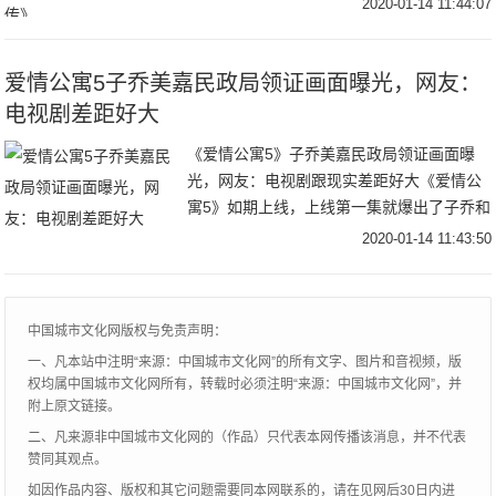
2020-01-14 11:44:07
传奇故事，也可以叫《射雕后传》。如果细
分就是，杨过
爱情公寓5子乔美嘉民政局领证画面曝光，网友：
电视剧差距好大
《爱情公寓5》子乔美嘉民政局领证画面曝
光，网友：电视剧跟现实差距好大《爱情公
寓5》如期上线，上线第一集就爆出了子乔和
美嘉领证的画面，而胡一菲和曾小贤早已经
2020-01-14 11:43:50
领证了。从第五季开始就以领证为起点，那
么后续的
中国城市文化网版权与免责声明：
一、凡本站中注明“来源：中国城市文化网”的所有文字、图片和音视频，版
权均属中国城市文化网所有，转载时必须注明“来源：中国城市文化网”，并
附上原文链接。
二、凡来源非中国城市文化网的（作品）只代表本网传播该消息，并不代表
赞同其观点。
如因作品内容、版权和其它问题需要同本网联系的，请在见网后30日内进