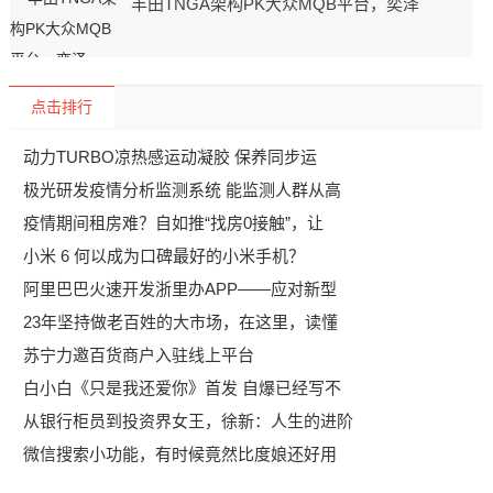
丰田TNGA架构PK大众MQB平台，奕泽
点击排行
动力TURBO凉热感运动凝胶 保养同步运
极光研发疫情分析监测系统 能监测人群从高
疫情期间租房难？自如推“找房0接触”，让
小米 6 何以成为口碑最好的小米手机？
阿里巴巴火速开发浙里办APP——应对新型
23年坚持做老百姓的大市场，在这里，读懂
苏宁力邀百货商户入驻线上平台
白小白《只是我还爱你》首发 自爆已经写不
从银行柜员到投资界女王，徐新：人生的进阶
微信搜索小功能，有时候竟然比度娘还好用