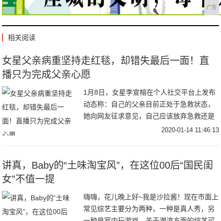
广告
相关阅读
女星父亲病重坚持走红毯，却错失最后一面！直
播只为完成父亲心愿
1月8日，女星李宣榕在个人社交平台上发布
动态称：自己的父亲目前正处于急救状态，
她向网友征求意见，自己应该放弃急救还是
签署急救同意书，还配上加护病房门口的照
2020-01-14 11:46:13
片。之后据台湾媒体报道，接下来几天李宣
榕父亲一
讲真，Baby的“土味淘宝风”，在这位00后“国民闺
女”不值一提
嗨嗨，花儿晚上好~我是沙拉酱！现在市面上
常见综艺主要分为两种，一种是真人秀，另
一种是室内玩游戏，关于潮流方面的综艺可