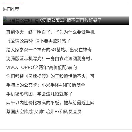
热门推荐
《爱情公寓5》请不要再败好感了
直到今天，终于明白了，华为为什么要做手机
《爱情公寓5》请不要再败好感了
给大家参观一个神奇的5G基站、出现在神奇
沈腾版蓝忘机曝光！一身白衣难遮圆润身材，
VIVO、OPPO这两年“高价低配”转向
你们都替《灵魂摆渡》的于毅惋惜他不火，可
手腕上的公交卡：小米手环4 NFC版简单
手机摄影构图，学会这几招就够了
两千以内性价比极高的平板，推荐给最近上网
蔡国庆空降成“父帅” 哈弗F7和砖员全员