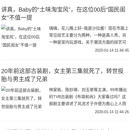
榕父亲一
讲真，Baby的“土味淘宝风”，在这位00后“国民闺
女”不值一提
嗨嗨，花儿晚上好~我是沙拉酱！现在市面上
常见综艺主要分为两种，一种是真人秀，另
一种是室内玩游戏，关于潮流方面的综艺可
谓是少之又少。前段时间，一档号称《潮流
2020-01-14 11:44:45
合伙人》引起了沙拉酱的注意。要知道，节
目还没开
20年前这部古装剧，女主第三集就死了，转世投
胎与男主成了兄弟
林家栋、陈妙瑛、刘玉翠等主演，99年播出
的TVB古装剧《布袋和尚》大家看过吗？这
部剧主要讲述了风流才子许德为救心上人而
剃头出家成为布袋和尚的故事。男主为了救
2020-01-14 11:44:26
女主而选择出家，一路行善积德，最终排除
万难完