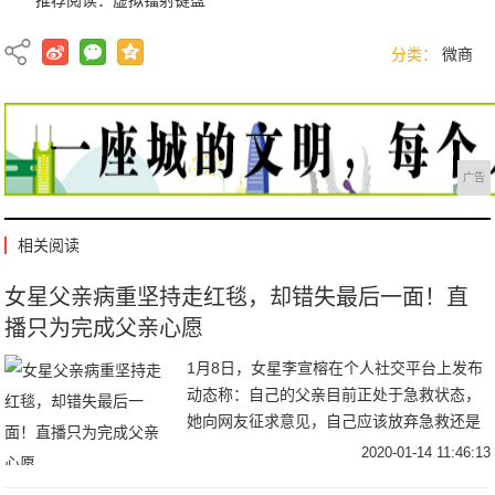
推荐阅读：
虚拟镭射键盘
分类：
微商
广告
相关阅读
女星父亲病重坚持走红毯，却错失最后一面！直
播只为完成父亲心愿
1月8日，女星李宣榕在个人社交平台上发布
动态称：自己的父亲目前正处于急救状态，
她向网友征求意见，自己应该放弃急救还是
签署急救同意书，还配上加护病房门口的照
2020-01-14 11:46:13
片。之后据台湾媒体报道，接下来几天李宣