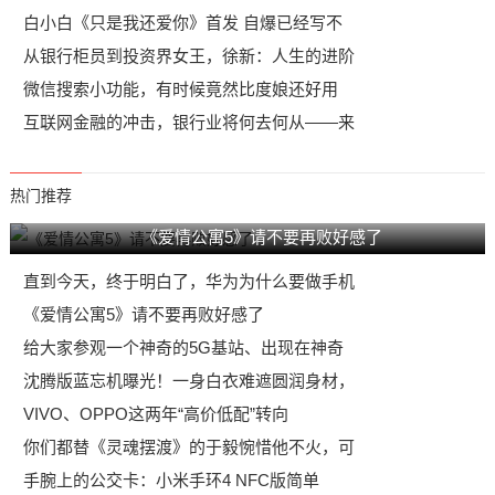
白小白《只是我还爱你》首发 自爆已经写不
从银行柜员到投资界女王，徐新：人生的进阶
微信搜索小功能，有时候竟然比度娘还好用
互联网金融的冲击，银行业将何去何从——来
热门推荐
《爱情公寓5》请不要再败好感了
直到今天，终于明白了，华为为什么要做手机
《爱情公寓5》请不要再败好感了
给大家参观一个神奇的5G基站、出现在神奇
沈腾版蓝忘机曝光！一身白衣难遮圆润身材，
VIVO、OPPO这两年“高价低配”转向
你们都替《灵魂摆渡》的于毅惋惜他不火，可
手腕上的公交卡：小米手环4 NFC版简单