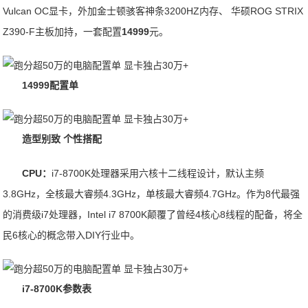
Vulcan OC显卡，外加金士顿骇客神条3200HZ内存、 华硕ROG STRIX
Z390-F主板加持，一套配置
14999
元。
14999配置单
造型别致 个性搭配
CPU：
i7-8700K处理器采用六核十二线程设计，默认主频
3.8GHz，全核最大睿频4.3GHz，单核最大睿频4.7GHz。作为8代最强
的消费级i7处理器，Intel i7 8700K颠覆了曾经4核心8线程的配备，将全
民6核心的概念带入DIY行业中。
i7-8700K参数表