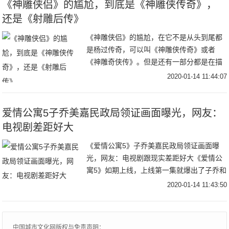
《神雕侠侣》的尴尬，到底是《神雕侠传奇》，
还是《射雕后传》
《神雕侠侣》的尴尬，在它不是从头到尾都
是杨过传奇，可以叫《神雕侠传奇》或者
《神雕奇侠传》。但是还有一部分都是在描
绘郭靖的，或者说讲述郭靖黄蓉中年的人生
2020-01-14 11:44:07
传奇故事，也可以叫《射雕后传》。如果细
分就是，杨过
爱情公寓5子乔美嘉民政局领证画面曝光，网友：
电视剧差距好大
《爱情公寓5》子乔美嘉民政局领证画面曝
光，网友：电视剧跟现实差距好大《爱情公
寓5》如期上线，上线第一集就爆出了子乔和
美嘉领证的画面，而胡一菲和曾小贤早已经
2020-01-14 11:43:50
领证了。从第五季开始就以领证为起点，那
么后续的
中国城市文化网版权与免责声明：