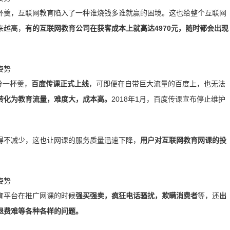
杯羹，互联网教育陷入了一种谁烧钱多谁就赢的困境。这也给整个互联网
来越高，
有的互联网教育公司在获客成本上就高达4970元，随时都会出现
分一杯羹，
百度传课正式上线
，可即便在自带巨大流量的百度上，也无法
转化为教育流量，难度大，成本高。
2018年1月，百度传课宣布停止维护
得不减少，这也让网课的服务质量迅速下降，
用户对互联网教育网课的投
育平台在推广网课的时候
强买强卖，疯狂电话骚扰，欺瞒消费者
等，还
出
退费难等各种各样的问题。