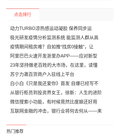
点击排行
动力TURBO凉热感运动凝胶 保养同步运
极光研发疫情分析监测系统 能监测人群从高
疫情期间租房难？自如推“找房0接触”，让
阿里巴巴火速开发浙里办APP——应对新型
23年坚持做老百姓的大市场，在这里，读懂
苏宁力邀百货商户入驻线上平台
白小白《只是我还爱你》首发 自爆已经写不
从银行柜员到投资界女王，徐新：人生的进阶
微信搜索小功能，有时候竟然比度娘还好用
互联网金融的冲击，银行业将何去何从——来
热门推荐