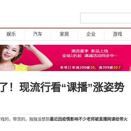
娱乐
汽车
家居
企业
游戏
了！现流行看“课播”涨姿势
搞游戏的，带货的，独独没想到
最近因疫情影响不少老师被直播网课给带火