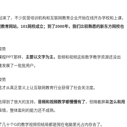
着起来了，不少民营培训机构和互联网教育企业开始在线开办学校和上课，
程教育网站，101网校成立；到了2000年，我们比较熟悉的新东方网校也
程PPT那样，
主要
以文字为主
，
音频和视频这些数字教学资源还没出
速发展了一批批用户。
这才从真正意义上让互联网教育行业获得了社会关注度。
也得到了很大的支持，
音频和视频教学都慢慢有了
，但隔着屏幕
怎么和用
事情，整体盈利的能力还不成熟。
了几十个G的教学视频但结局都是囤在电脑里光占内存去了。