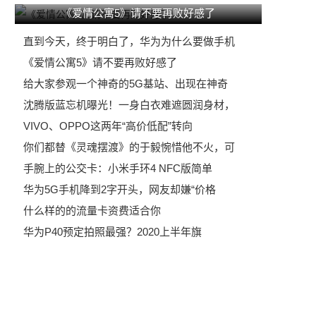
《爱情公寓5》请不要再败好感了
直到今天，终于明白了，华为为什么要做手机
《爱情公寓5》请不要再败好感了
给大家参观一个神奇的5G基站、出现在神奇
沈腾版蓝忘机曝光！一身白衣难遮圆润身材，
VIVO、OPPO这两年“高价低配”转向
你们都替《灵魂摆渡》的于毅惋惜他不火，可
手腕上的公交卡：小米手环4 NFC版简单
华为5G手机降到2字开头，网友却嫌“价格
什么样的的流量卡资费适合你
华为P40预定拍照最强？2020上半年旗