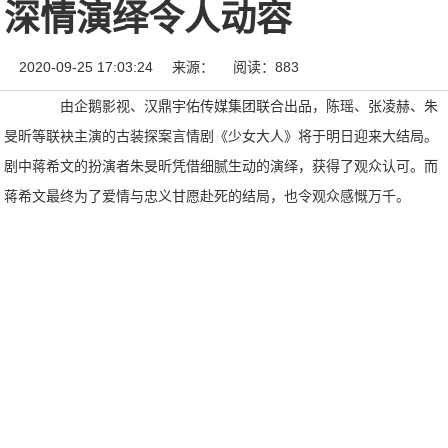
深情演绎令人动容
2020-09-25 17:03:24
来源：
阅读：883
由企鹅影视、汉鼎宇佑传媒集团联合出品，陈瑶、张凌赫、朱
旻昕等联袂主演的古装探案言情剧《少女大人》将于明日迎来大结局。
剧中蒋希文的扮演者朱旻昕凭借细腻生动的演绎，获得了观众认可。而
蒋希文最终为了爱情与忠义甘愿赴死的结局，也令观众感慨万千。