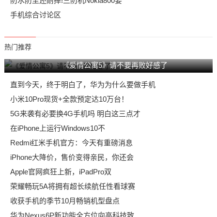
防水防尘还耐摔!三防机Nokia800要
手机综合讨论区
热门推荐
《爱情公寓5》请不要再败好感了
直到今天，终于明白了，华为为什么要做手机
小米10Pro现货+全款预定达10万台！
5G来袭有必要换4G手机吗 明白这三点才
在iPhone上运行Windows10不
Redmi红米手机官方：今天有重磅消息
iPhone大降价，售价变得亲民，你还会
Apple官网疯狂上新，iPadPro双
荣耀畅玩5A将拥有超长续航任性看球赛
收获手机的季节10月畅销机型盘点
华为Nexus6P新功能全方位向高科技致