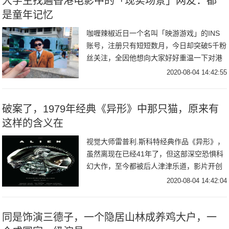
大学生找遍香港电影中的「现实场景」网友：都
是童年记忆
咖喱辣椒近日一个名叫「映游游戏」的INS
账号，注册只有短短数月，今日却突破5千粉
丝关注，全因他想向大家好好重温一下对港
产片的爱，由于形式有趣吸引到不少人关
2020-08-04 14:42:55
注。日前「映游旧戏」接受了香港媒体的访
问，并谈
破案了，1979年经典《异形》中那只猫，原来有
这样的含义在
视觉大师雷普利.斯科特经典作品《异形》，
虽然离现在已经41年了，但这部深空恐惧科
幻大作，至今都被后人津津乐道，影片开创
了恐惧科幻类型的先河，也让异形这样的外
2020-08-04 14:42:04
形恐怖生物得以闻名世界。其中当年影片上
映留下
同是饰演三德子，一个隐居山林成养鸡大户，一