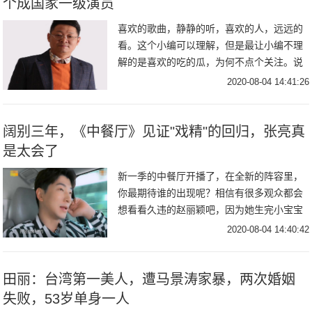
个成国家一级演员
喜欢的歌曲，静静的听，喜欢的人，远远的
看。这个小编可以理解，但是最让小编不理
解的是喜欢的吃的瓜，为何不点个关注。说
的就是你这个小可爱啦！好啦好啦，小编知
2020-08-04 14:41:26
道自己戏份有点多了，那我就先行退下了，
不打扰各位
阔别三年，《中餐厅》见证"戏精"的回归，张亮真
是太会了
新一季的中餐厅开播了，在全新的阵容里，
你最期待谁的出现呢？相信有很多观众都会
想看看久违的赵丽颖吧，因为她生完小宝宝
后就直接入组拍戏去了，还没时间和大家沟
2020-08-04 14:40:42
通呢，这么久不见，也不知道她是胖了瘦
了。不过也有
田丽：台湾第一美人，遭马景涛家暴，两次婚姻
失败，53岁单身一人