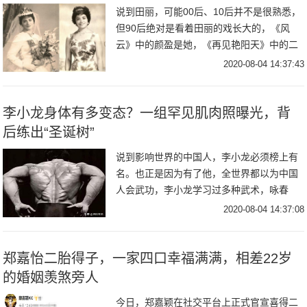
说到田丽，可能00后、10后并不是很熟悉，
但90后绝对是看着田丽的戏长大的，《风
云》中的颜盈是她，《再见艳阳天》中的二
姨太是她，《爱在春天》中的白牡丹也是
2020-08-04 14:37:43
她，《天涯明月刀》中的花白凤是她，《锦
绣未央》
​李小龙身体有多变态？一组罕见肌肉照曝光，背
后练出“圣诞树”
说到影响世界的中国人，李小龙必须榜上有
名。也正是因为有了他，全世界都以为中国
人会武功，李小龙学习过多种武术，咏春
拳、螳螂拳、少林拳等等。因为李小龙事迹
2020-08-04 14:37:08
世界皆知，所以我们今天不是主要讲李小
龙，而是说一说
郑嘉怡二胎得子，一家四口幸福满满，相差22岁
的婚姻羡煞旁人
今日，郑嘉颖在社交平台上正式官宣喜得二