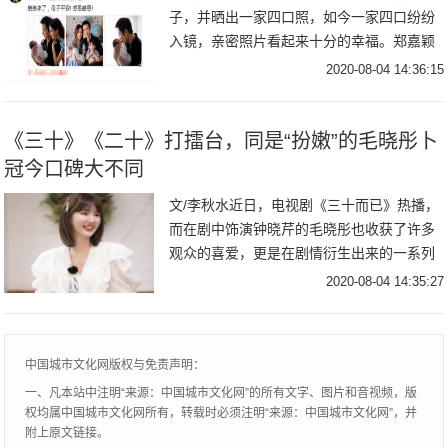
子，并晒出一家四口照，如今一家四口纷纷
入镜，亲密照片看起来十分的幸福。郑嘉颖
的老婆是陈凯琳，年纪比自己小22岁，现在
2020-08-04 14:36:15
依旧年轻貌美。这一次郑嘉颖抱着儿子亲吻
额头，父
《三十》《二十》打擂台，同是“扮嫩”的毛晓彤卜
冠今口碑大不同
文/李秋水近日，电视剧《三十而已》热播，
而在剧中饰演钟晓芹的毛晓彤也收获了许多
观众的喜爱，更是在剧情衍生出来的一系列
话题下人气飙升，有望爆红。虽然在剧中的
2020-08-04 14:35:27
角色年龄不到三十岁，但已经年过三十的毛
晓彤在《
中国城市文化网版权与免责声明：
一、凡本站中注明“来源：中国城市文化网”的所有文字、图片和音视频，版
权均属中国城市文化网所有，转载时必须注明“来源：中国城市文化网”，并
附上原文链接。