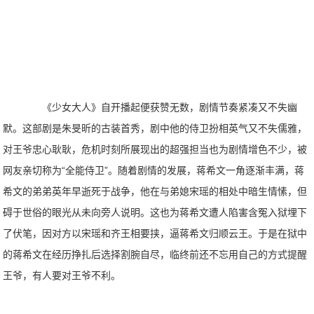
《少女大人》自开播起便获赞无数，剧情节奏紧凑又不失幽
默。这部剧是朱旻昕的古装首秀，剧中他的侍卫扮相英气又不失儒雅，
对王爷忠心耿耿，危机时刻所展现出的超强担当也为剧情增色不少，被
网友亲切称为“全能侍卫”。随着剧情的发展，蒋希文一角逐渐丰满，蒋
希文的弟弟英年早逝死于战争，他在与弟媳宋瑶的相处中暗生情愫，但
碍于世俗的眼光从未向旁人说明。这也为蒋希文遭人陷害含冤入狱埋下
了伏笔，因对方以宋瑶和齐王相要挟，逼蒋希文归顺云王。于是在狱中
的蒋希文在经历挣扎后选择割腕自尽，临终前还不忘用自己的方式提醒
王爷，有人要对王爷不利。