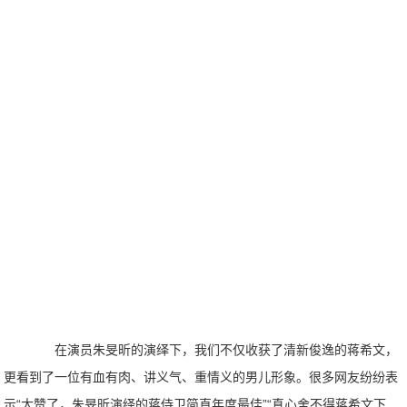
在演员朱旻昕的演绎下，我们不仅收获了清新俊逸的蒋希文，
更看到了一位有血有肉、讲义气、重情义的男儿形象。很多网友纷纷表
示“太赞了，朱旻昕演绎的蒋侍卫简直年度最佳”“真心舍不得蒋希文下