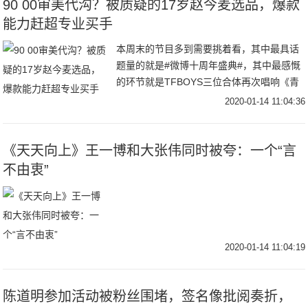
90 00审美代沟？被质疑的17岁赵今麦选品，爆款
能力赶超专业买手
本周末的节目多到需要挑着看，其中最具话
题量的就是#微博十周年盛典#，其中最感慨
的环节就是TFBOYS三位合体再次唱响《青
春修炼手册》的时候，他们都已经是出道6年
2020-01-14 11:04:36
的，十年之约已过大半。对于“时间”，再一
《天天向上》王一博和大张伟同时被夸：一个“言
不由衷”
2020-01-14 11:04:19
陈道明参加活动被粉丝围堵，签名像批阅奏折，