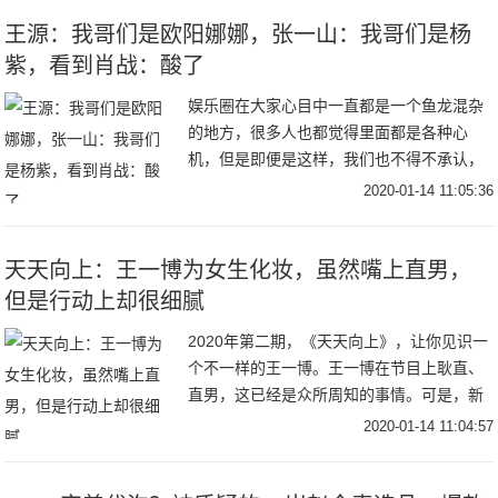
王源：我哥们是欧阳娜娜，张一山：我哥们是杨
紫，看到肖战：酸了
娱乐圈在大家心目中一直都是一个鱼龙混杂
的地方，很多人也都觉得里面都是各种心
机，但是即便是这样，我们也不得不承认，
其实还有很多明星之间的关系是非常好的，
2020-01-14 11:05:36
不仅是同性一些明星的关系很好，而且连一
些异性的明星
天天向上：王一博为女生化妆，虽然嘴上直男，
但是行动上却很细腻
2020年第二期，《天天向上》，让你见识一
个不一样的王一博。王一博在节目上耿直、
直男，这已经是众所周知的事情。可是，新
的一期《天天向上》，你却发现这个耿直的
2020-01-14 11:04:57
大男孩，其实也有细腻的一面。再一次灵魂
出窍的