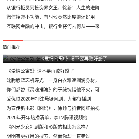
从银行柜员到投资界女王，徐新：人生的进阶
微信搜索小功能，有时候竟然比度娘还好用
互联网金融的冲击，银行业将何去何从——来
热门推荐
《爱情公寓5》请不要再败好感了
《爱情公寓5》请不要再败好感了
沈腾版蓝忘机曝光！一身白衣难遮圆润身材，
你们都替《灵魂摆渡》的于毅惋惜他不火，可
爱优腾2020年押注悬疑网剧，九部待播剧
为宣传新电影《囧妈》，徐峥与抖音网红拍视
2020年开年热播清单，享TV腾讯视频给
《闪光少女》剧版和影版的相比怎么样？
明明有更好用的搜索，然而你却一直错过