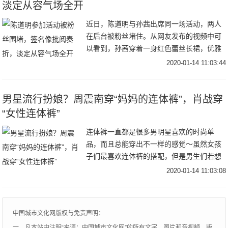
淡定从容气场全开
近日，陈道明与孙茜出席同一场活动，两人
在后台被粉丝堵住。从网友发布的视频中可
以看到，孙茜穿着一身红色蕾丝长裙，优雅
又带着几分妩媚。本来美女明星更受欢迎，
2020-01-14 11:03:44
应该是粉丝们争相拍摄的对象。没想到孙茜
被冷落，孤
男星流行扮娘？周震南穿“妈妈的连体裤”，肖战穿
“女性连体裤”
连体裤一直都是很多男明星喜欢的时尚单
品，而且总能穿出不一样的感觉～虽然女孩
子们最喜欢连体裤的搭配，但是男生们若想
成为时尚的弄潮儿，连体裤必不可少哦～如
2020-01-14 11:03:08
何把连体裤穿得和男明星一样干净帅气，今
天街头君就来
中国城市文化网版权与免责声明：
一、凡本站中注明“来源：中国城市文化网”的所有文字、图片和音视频，版