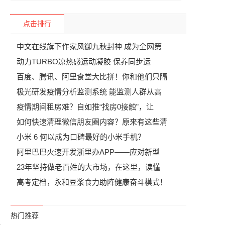
点击排行
中文在线旗下作家风御九秋封神 成为全网第
动力TURBO凉热感运动凝胶 保养同步运
百度、腾讯、阿里食堂大比拼！你和他们只隔
极光研发疫情分析监测系统 能监测人群从高
疫情期间租房难？自如推“找房0接触”，让
如何快速清理微信朋友圈内容？原来有这些清
小米 6 何以成为口碑最好的小米手机？
阿里巴巴火速开发浙里办APP——应对新型
23年坚持做老百姓的大市场，在这里，读懂
高考定档，永和豆浆食力助阵健康奋斗模式！
热门推荐