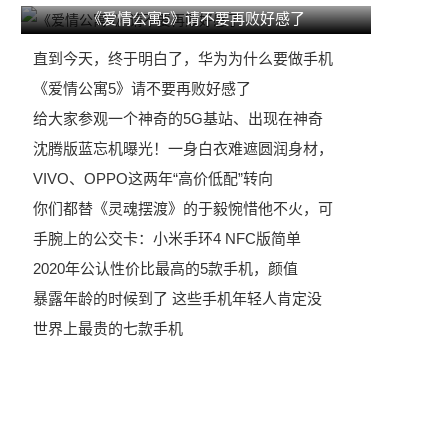
话
《爱情公寓5》请不要再败好感了
直到今天，终于明白了，华为为什么要做手机
《爱情公寓5》请不要再败好感了
给大家参观一个神奇的5G基站、出现在神奇
沈腾版蓝忘机曝光！一身白衣难遮圆润身材，
VIVO、OPPO这两年“高价低配”转向
你们都替《灵魂摆渡》的于毅惋惜他不火，可
手腕上的公交卡：小米手环4 NFC版简单
2020年公认性价比最高的5款手机，颜值
暴露年龄的时候到了 这些手机年轻人肯定没
世界上最贵的七款手机