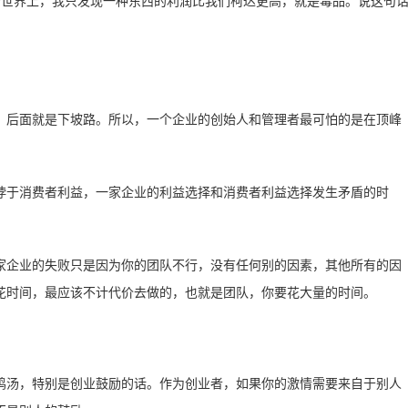
个世界上，我只发现一种东西的利润比我们柯达更高，就是毒品。说这句
，后面就是下坡路。所以，一个企业的创始人和管理者最可怕的是在顶峰
悖于消费者利益，一家企业的利益选择和消费者利益选择发生矛盾的时
家企业的失败只是因为你的团队不行，没有任何别的因素，其他所有的因
花时间，最应该不计代价去做的，也就是团队，你要花大量的时间。
鸡汤，特别是创业鼓励的话。作为创业者，如果你的激情需要来自于别人