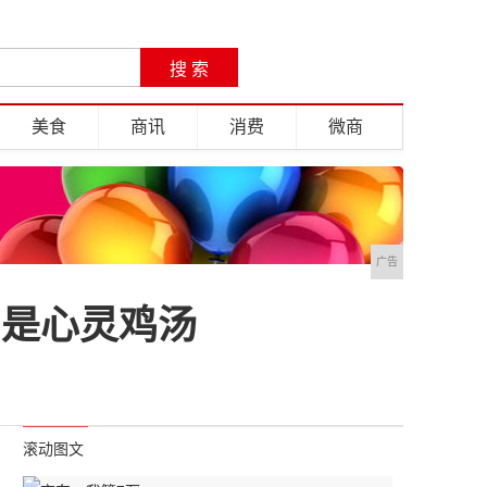
美食
商讯
消费
微商
广告
的是心灵鸡汤
滚动图文